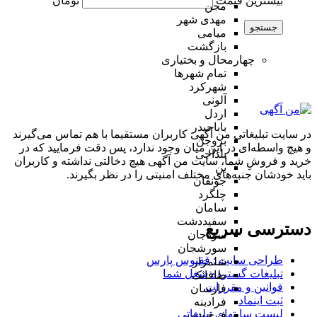
بیشترین قیمت
تومان
مجن
مهدی شهر
جستجو
میامی
بازگشت
چهارمحال و بختیاری
تمام شهر‌ها
شهرکرد
آلونی
اردل
باباحیدر
در سایت تبلیغاتی من آگهی کاربران مستقیما با هم تماس می‌گیرند
بروجن
و هیچ واسطه‌ای در این میان وجود ندارد، پس دقت فرمایید که در
بلداجی
خرید و فروشِ شما، سایت من آگهی هیچ دخالتی نداشته و کاربران
بن
باید خودشان جنبه‌های مختلف امنیتی را در نظر بگیرند.
جونقان
چلگرد
سامان
سفیددشت
دسترسی سریع
سودجان
سورشجان
طراحی سایت :‌ ققنوس پارس
شلمزار
تبلیغات گسترده شغل شما
طاقانک
قوانین و مقررات
فارسان
ثبت اینماد
فرادبنه
لیست سایتهای تبلیغاتی
فرخ شهر