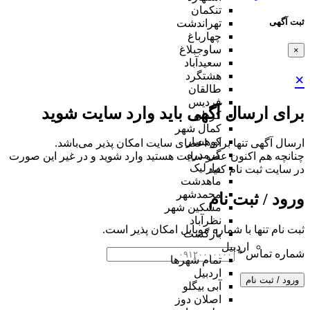
تنکمان
ثبت آگهی
تهراندشت
چهارباغ
ساوجبلاغ
×
سعیدآباد
هشتگرد
×
طالقان
فردیس
برای ارسال آگهی باید وارد سایت شوید
کردان
کمال شهر
کوهسار
ارسال آگهی تنها برای اعضای سایت امکان پذیر می‌باشد.
گرمدره
چنانچه هم‌ اکنون عضو سایت هستید وارد شوید و در غیر این صورت
مارلیک
در سایت ثبت نام کنید
ماهدشت
محمدشهر
ورود / ثبت نام
مشکین شهر
نظرآباد
ثبت نام تنها با شماره موبایل امکان پذیر است.
بازگشت
اردبیل
شماره تماس
*
تمام شهر‌ها
اردبیل
ورود / ثبت نام
آبی بیگلو
اصلان دوز