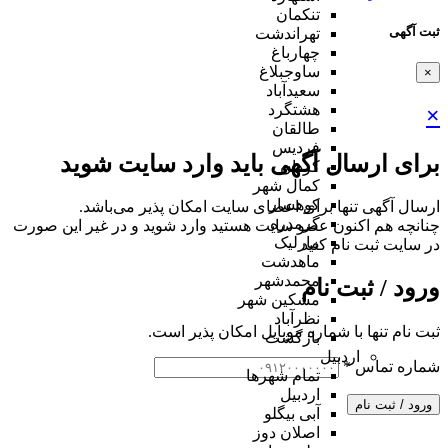
تنکمان
ثبت آگهی
تهراندشت
چهارباغ
ساوجبلاغ
×
سعیدآباد
هشتگرد
×
طالقان
فردیس
برای ارسال آگهی باید وارد سایت شوید
کردان
کمال شهر
کوهسار
ارسال آگهی تنها برای اعضای سایت امکان پذیر می‌باشد.
گرمدره
چنانچه هم‌ اکنون عضو سایت هستید وارد شوید و در غیر این صورت
مارلیک
در سایت ثبت نام کنید
ماهدشت
محمدشهر
ورود / ثبت نام
مشکین شهر
نظرآباد
ثبت نام تنها با شماره موبایل امکان پذیر است.
بازگشت
اردبیل
شماره تماس
*
تمام شهر‌ها
اردبیل
ورود / ثبت نام
آبی بیگلو
اصلان دوز