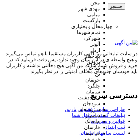
مجن
جستجو
مهدی شهر
میامی
بازگشت
چهارمحال و بختیاری
تمام شهر‌ها
شهرکرد
آلونی
اردل
در سایت تبلیغاتی من آگهی کاربران مستقیما با هم تماس می‌گیرند
باباحیدر
و هیچ واسطه‌ای در این میان وجود ندارد، پس دقت فرمایید که در
بروجن
خرید و فروشِ شما، سایت من آگهی هیچ دخالتی نداشته و کاربران
بلداجی
باید خودشان جنبه‌های مختلف امنیتی را در نظر بگیرند.
بن
جونقان
چلگرد
سامان
دسترسی سریع
سفیددشت
سودجان
طراحی سایت :‌ ققنوس پارس
سورشجان
تبلیغات گسترده شغل شما
شلمزار
قوانین و مقررات
طاقانک
ثبت اینماد
فارسان
لیست سایتهای تبلیغاتی
فرادبنه
فرخ شهر