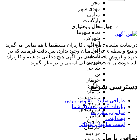
مجن
مهدی شهر
میامی
بازگشت
چهارمحال و بختیاری
تمام شهر‌ها
شهرکرد
آلونی
در سایت تبلیغاتی من آگهی کاربران مستقیما با هم تماس می‌گیرند
اردل
و هیچ واسطه‌ای در این میان وجود ندارد، پس دقت فرمایید که در
باباحیدر
خرید و فروشِ شما، سایت من آگهی هیچ دخالتی نداشته و کاربران
بروجن
باید خودشان جنبه‌های مختلف امنیتی را در نظر بگیرند.
بلداجی
بن
جونقان
دسترسی سریع
چلگرد
سامان
سفیددشت
طراحی سایت :‌ ققنوس پارس
سودجان
تبلیغات گسترده شغل شما
سورشجان
قوانین و مقررات
شلمزار
ثبت اینماد
طاقانک
لیست سایتهای تبلیغاتی
فارسان
فرادبنه
تماس با ما
فرخ شهر