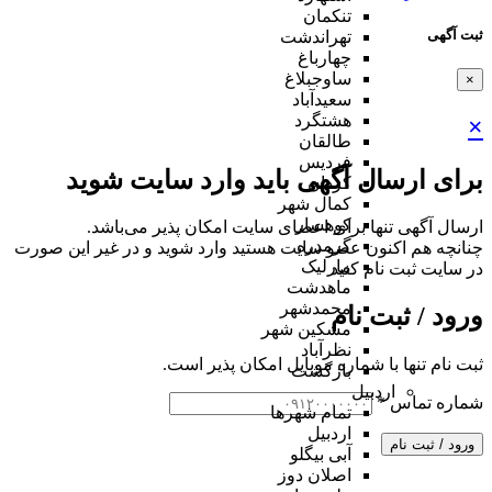
تنکمان
ثبت آگهی
تهراندشت
چهارباغ
ساوجبلاغ
×
سعیدآباد
هشتگرد
×
طالقان
فردیس
برای ارسال آگهی باید وارد سایت شوید
کردان
کمال شهر
کوهسار
ارسال آگهی تنها برای اعضای سایت امکان پذیر می‌باشد.
گرمدره
چنانچه هم‌ اکنون عضو سایت هستید وارد شوید و در غیر این صورت
مارلیک
در سایت ثبت نام کنید
ماهدشت
محمدشهر
ورود / ثبت نام
مشکین شهر
نظرآباد
ثبت نام تنها با شماره موبایل امکان پذیر است.
بازگشت
اردبیل
شماره تماس
*
تمام شهر‌ها
اردبیل
ورود / ثبت نام
آبی بیگلو
اصلان دوز