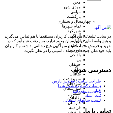
مجن
مهدی شهر
میامی
بازگشت
چهارمحال و بختیاری
تمام شهر‌ها
شهرکرد
آلونی
در سایت تبلیغاتی من آگهی کاربران مستقیما با هم تماس می‌گیرند
اردل
و هیچ واسطه‌ای در این میان وجود ندارد، پس دقت فرمایید که در
باباحیدر
خرید و فروشِ شما، سایت من آگهی هیچ دخالتی نداشته و کاربران
بروجن
باید خودشان جنبه‌های مختلف امنیتی را در نظر بگیرند.
بلداجی
بن
جونقان
دسترسی سریع
چلگرد
سامان
سفیددشت
طراحی سایت :‌ ققنوس پارس
سودجان
تبلیغات گسترده شغل شما
سورشجان
قوانین و مقررات
شلمزار
ثبت اینماد
طاقانک
لیست سایتهای تبلیغاتی
فارسان
فرادبنه
تماس با ما
فرخ شهر