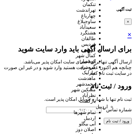
تنکمان
ثبت آگهی
تهراندشت
چهارباغ
ساوجبلاغ
×
سعیدآباد
هشتگرد
×
طالقان
فردیس
برای ارسال آگهی باید وارد سایت شوید
کردان
کمال شهر
کوهسار
ارسال آگهی تنها برای اعضای سایت امکان پذیر می‌باشد.
گرمدره
چنانچه هم‌ اکنون عضو سایت هستید وارد شوید و در غیر این صورت
مارلیک
در سایت ثبت نام کنید
ماهدشت
محمدشهر
ورود / ثبت نام
مشکین شهر
نظرآباد
ثبت نام تنها با شماره موبایل امکان پذیر است.
بازگشت
اردبیل
شماره تماس
*
تمام شهر‌ها
اردبیل
ورود / ثبت نام
آبی بیگلو
اصلان دوز