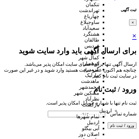
تنکمان
ثبت آگهی
تهراندشت
چهارباغ
ساوجبلاغ
×
سعیدآباد
هشتگرد
×
طالقان
فردیس
برای ارسال آگهی باید وارد سایت شوید
کردان
کمال شهر
کوهسار
ارسال آگهی تنها برای اعضای سایت امکان پذیر می‌باشد.
گرمدره
چنانچه هم‌ اکنون عضو سایت هستید وارد شوید و در غیر این صورت
مارلیک
در سایت ثبت نام کنید
ماهدشت
محمدشهر
ورود / ثبت نام
مشکین شهر
نظرآباد
ثبت نام تنها با شماره موبایل امکان پذیر است.
بازگشت
اردبیل
شماره تماس
*
تمام شهر‌ها
اردبیل
ورود / ثبت نام
آبی بیگلو
اصلان دوز