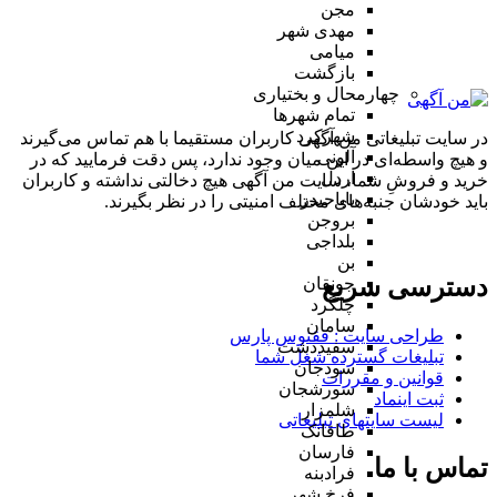
مجن
مهدی شهر
میامی
بازگشت
چهارمحال و بختیاری
تمام شهر‌ها
شهرکرد
در سایت تبلیغاتی من آگهی کاربران مستقیما با هم تماس می‌گیرند
آلونی
و هیچ واسطه‌ای در این میان وجود ندارد، پس دقت فرمایید که در
اردل
خرید و فروشِ شما، سایت من آگهی هیچ دخالتی نداشته و کاربران
باباحیدر
باید خودشان جنبه‌های مختلف امنیتی را در نظر بگیرند.
بروجن
بلداجی
بن
دسترسی سریع
جونقان
چلگرد
سامان
طراحی سایت :‌ ققنوس پارس
سفیددشت
تبلیغات گسترده شغل شما
سودجان
قوانین و مقررات
سورشجان
ثبت اینماد
شلمزار
لیست سایتهای تبلیغاتی
طاقانک
فارسان
تماس با ما
فرادبنه
فرخ شهر