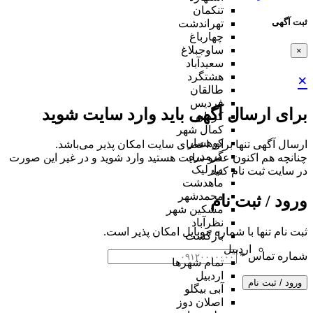
تنکمان
ثبت آگهی
تهراندشت
چهارباغ
ساوجبلاغ
×
سعیدآباد
هشتگرد
×
طالقان
فردیس
برای ارسال آگهی باید وارد سایت شوید
کردان
کمال شهر
کوهسار
ارسال آگهی تنها برای اعضای سایت امکان پذیر می‌باشد.
گرمدره
چنانچه هم‌ اکنون عضو سایت هستید وارد شوید و در غیر این صورت
مارلیک
در سایت ثبت نام کنید
ماهدشت
محمدشهر
ورود / ثبت نام
مشکین شهر
نظرآباد
ثبت نام تنها با شماره موبایل امکان پذیر است.
بازگشت
اردبیل
شماره تماس
*
تمام شهر‌ها
اردبیل
ورود / ثبت نام
آبی بیگلو
اصلان دوز