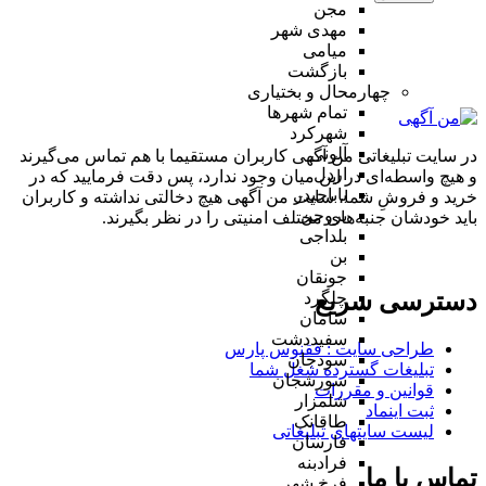
مجن
مهدی شهر
میامی
بازگشت
چهارمحال و بختیاری
تمام شهر‌ها
شهرکرد
آلونی
در سایت تبلیغاتی من آگهی کاربران مستقیما با هم تماس می‌گیرند
اردل
و هیچ واسطه‌ای در این میان وجود ندارد، پس دقت فرمایید که در
باباحیدر
خرید و فروشِ شما، سایت من آگهی هیچ دخالتی نداشته و کاربران
بروجن
باید خودشان جنبه‌های مختلف امنیتی را در نظر بگیرند.
بلداجی
بن
جونقان
دسترسی سریع
چلگرد
سامان
سفیددشت
طراحی سایت :‌ ققنوس پارس
سودجان
تبلیغات گسترده شغل شما
سورشجان
قوانین و مقررات
شلمزار
ثبت اینماد
طاقانک
لیست سایتهای تبلیغاتی
فارسان
فرادبنه
تماس با ما
فرخ شهر