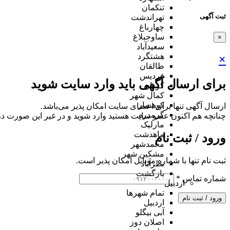
تنکمان
ثبت آگهی
تهراندشت
چهارباغ
ساوجبلاغ
×
سعیدآباد
هشتگرد
×
طالقان
فردیس
برای ارسال آگهی باید وارد سایت شوید
کردان
کمال شهر
کوهسار
ارسال آگهی تنها برای اعضای سایت امکان پذیر می‌باشد.
گرمدره
چنانچه هم‌ اکنون عضو سایت هستید وارد شوید و در غیر این صورت در
مارلیک
ماهدشت
ورود / ثبت نام
محمدشهر
مشکین شهر
ثبت نام تنها با شماره موبایل امکان پذیر است.
نظرآباد
بازگشت
شماره تماس
*
اردبیل
تمام شهر‌ها
ورود / ثبت نام
اردبیل
آبی بیگلو
اصلان دوز