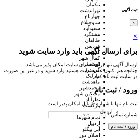
تنکمان
ثبت آگهی
تهراندشت
چهارباغ
ساوجبلاغ
×
سعیدآباد
هشتگرد
×
طالقان
فردیس
برای ارسال آگهی باید وارد سایت شوید
کردان
کمال شهر
کوهسار
ارسال آگهی تنها برای اعضای سایت امکان پذیر می‌باشد.
گرمدره
چنانچه هم‌ اکنون عضو سایت هستید وارد شوید و در غیر این صورت
مارلیک
در سایت ثبت نام کنید
ماهدشت
محمدشهر
ورود / ثبت نام
مشکین شهر
نظرآباد
ثبت نام تنها با شماره موبایل امکان پذیر است.
بازگشت
اردبیل
شماره تماس
*
تمام شهر‌ها
اردبیل
ورود / ثبت نام
آبی بیگلو
اصلان دوز