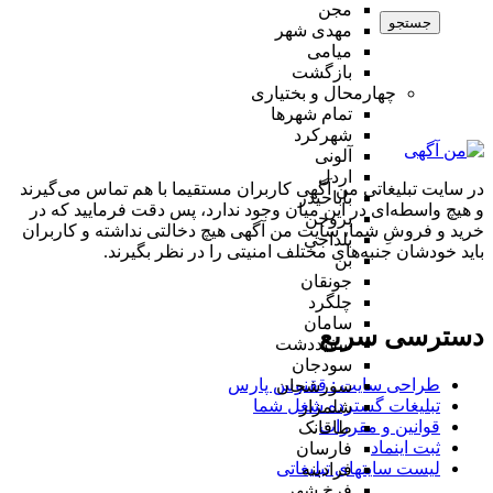
مجن
جستجو
مهدی شهر
میامی
بازگشت
چهارمحال و بختیاری
تمام شهر‌ها
شهرکرد
آلونی
اردل
در سایت تبلیغاتی من آگهی کاربران مستقیما با هم تماس می‌گیرند
باباحیدر
و هیچ واسطه‌ای در این میان وجود ندارد، پس دقت فرمایید که در
بروجن
خرید و فروشِ شما، سایت من آگهی هیچ دخالتی نداشته و کاربران
بلداجی
باید خودشان جنبه‌های مختلف امنیتی را در نظر بگیرند.
بن
جونقان
چلگرد
سامان
دسترسی سریع
سفیددشت
سودجان
طراحی سایت :‌ ققنوس پارس
سورشجان
تبلیغات گسترده شغل شما
شلمزار
قوانین و مقررات
طاقانک
ثبت اینماد
فارسان
لیست سایتهای تبلیغاتی
فرادبنه
فرخ شهر