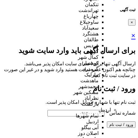
تنکمان
ثبت آگهی
تهراندشت
چهارباغ
ساوجبلاغ
×
سعیدآباد
هشتگرد
×
طالقان
فردیس
برای ارسال آگهی باید وارد سایت شوید
کردان
کمال شهر
کوهسار
ارسال آگهی تنها برای اعضای سایت امکان پذیر می‌باشد.
گرمدره
چنانچه هم‌ اکنون عضو سایت هستید وارد شوید و در غیر این صورت
مارلیک
در سایت ثبت نام کنید
ماهدشت
محمدشهر
ورود / ثبت نام
مشکین شهر
نظرآباد
ثبت نام تنها با شماره موبایل امکان پذیر است.
بازگشت
اردبیل
شماره تماس
*
تمام شهر‌ها
اردبیل
ورود / ثبت نام
آبی بیگلو
اصلان دوز