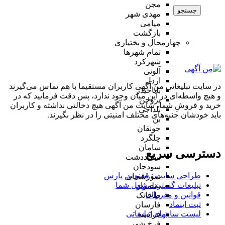
مجن
جستجو
مهدی شهر
میامی
بازگشت
چهارمحال و بختیاری
تمام شهر‌ها
شهرکرد
آلونی
اردل
در سایت تبلیغاتی من آگهی کاربران مستقیما با هم تماس می‌گیرند
باباحیدر
و هیچ واسطه‌ای در این میان وجود ندارد، پس دقت فرمایید که در
بروجن
خرید و فروشِ شما، سایت من آگهی هیچ دخالتی نداشته و کاربران
بلداجی
باید خودشان جنبه‌های مختلف امنیتی را در نظر بگیرند.
بن
جونقان
چلگرد
سامان
دسترسی سریع
سفیددشت
سودجان
طراحی سایت :‌ ققنوس پارس
سورشجان
تبلیغات گسترده شغل شما
شلمزار
قوانین و مقررات
طاقانک
ثبت اینماد
فارسان
لیست سایتهای تبلیغاتی
فرادبنه
فرخ شهر