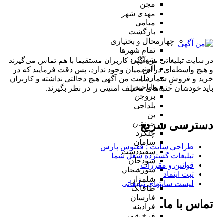
مجن
مهدی شهر
میامی
بازگشت
چهارمحال و بختیاری
تمام شهر‌ها
شهرکرد
در سایت تبلیغاتی من آگهی کاربران مستقیما با هم تماس می‌گیرند
آلونی
و هیچ واسطه‌ای در این میان وجود ندارد، پس دقت فرمایید که در
اردل
خرید و فروشِ شما، سایت من آگهی هیچ دخالتی نداشته و کاربران
باباحیدر
باید خودشان جنبه‌های مختلف امنیتی را در نظر بگیرند.
بروجن
بلداجی
بن
دسترسی سریع
جونقان
چلگرد
سامان
طراحی سایت :‌ ققنوس پارس
سفیددشت
تبلیغات گسترده شغل شما
سودجان
قوانین و مقررات
سورشجان
ثبت اینماد
شلمزار
لیست سایتهای تبلیغاتی
طاقانک
فارسان
تماس با ما
فرادبنه
فرخ شهر