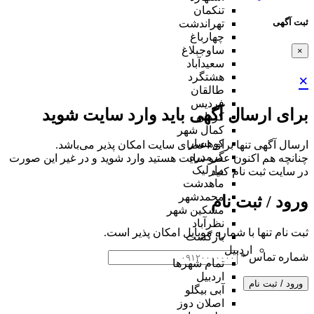
تنکمان
ثبت آگهی
تهراندشت
چهارباغ
ساوجبلاغ
×
سعیدآباد
هشتگرد
×
طالقان
فردیس
برای ارسال آگهی باید وارد سایت شوید
کردان
کمال شهر
کوهسار
ارسال آگهی تنها برای اعضای سایت امکان پذیر می‌باشد.
گرمدره
چنانچه هم‌ اکنون عضو سایت هستید وارد شوید و در غیر این صورت
مارلیک
در سایت ثبت نام کنید
ماهدشت
محمدشهر
ورود / ثبت نام
مشکین شهر
نظرآباد
ثبت نام تنها با شماره موبایل امکان پذیر است.
بازگشت
اردبیل
شماره تماس
*
تمام شهر‌ها
اردبیل
ورود / ثبت نام
آبی بیگلو
اصلان دوز