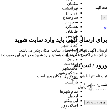
تنکمان
ثبت آگهی
تهراندشت
چهارباغ
ساوجبلاغ
×
سعیدآباد
هشتگرد
×
طالقان
فردیس
برای ارسال آگهی باید وارد سایت شوید
کردان
کمال شهر
کوهسار
ارسال آگهی تنها برای اعضای سایت امکان پذیر می‌باشد.
گرمدره
چنانچه هم‌ اکنون عضو سایت هستید وارد شوید و در غیر این صورت در
مارلیک
ماهدشت
ورود / ثبت نام
محمدشهر
مشکین شهر
ثبت نام تنها با شماره موبایل امکان پذیر است.
نظرآباد
بازگشت
شماره تماس
*
اردبیل
تمام شهر‌ها
اردبیل
آبی بیگلو
ورود / ثبت نام
اصلان دوز