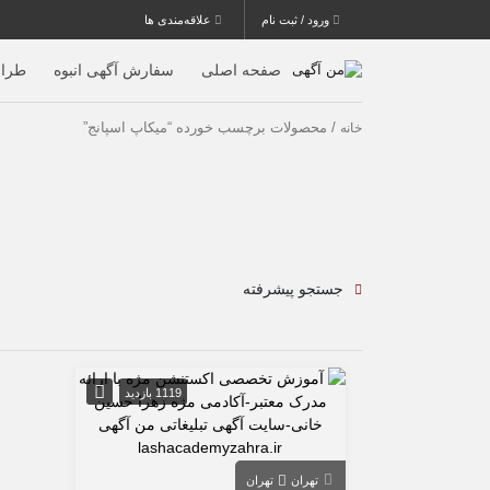
ورود / ثبت نام
علاقه‌مندی ها
صفحه اصلی
سفارش آگهی انبوه
طرا
/ محصولات برچسب خورده “ميكاپ اسپانج”
خانه
جستجو پیشرفته
1119 بازدید
تهران
تهران