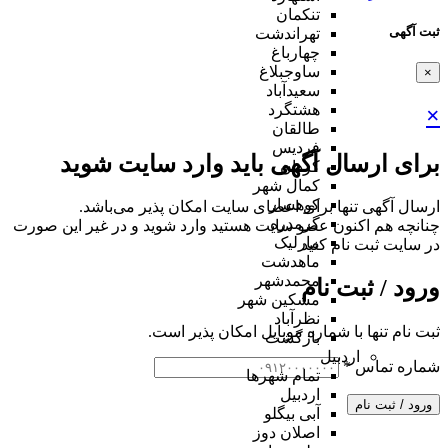
تنکمان
ثبت آگهی
تهراندشت
چهارباغ
ساوجبلاغ
×
سعیدآباد
هشتگرد
×
طالقان
فردیس
برای ارسال آگهی باید وارد سایت شوید
کردان
کمال شهر
کوهسار
ارسال آگهی تنها برای اعضای سایت امکان پذیر می‌باشد.
گرمدره
چنانچه هم‌ اکنون عضو سایت هستید وارد شوید و در غیر این صورت
مارلیک
در سایت ثبت نام کنید
ماهدشت
محمدشهر
ورود / ثبت نام
مشکین شهر
نظرآباد
ثبت نام تنها با شماره موبایل امکان پذیر است.
بازگشت
اردبیل
شماره تماس
*
تمام شهر‌ها
اردبیل
ورود / ثبت نام
آبی بیگلو
اصلان دوز