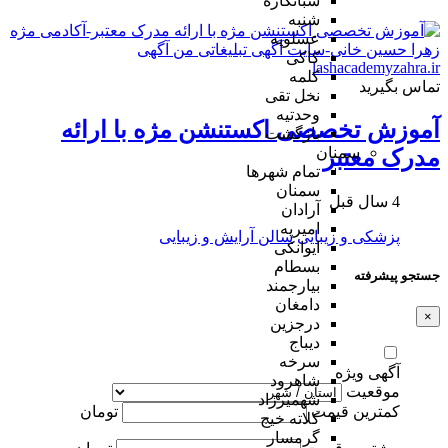
شبانکاره
شنبه
عسلویه
کاکی
کلمه
تماس بگیرید
نخل تقی
وحدتیه
آموزش تخصصی اکستنشن مژه با ارائه
بازگشت
سمنان
مدرک معتبر
تمام شهر‌ها
سمنان
4 سال قبل
آرادان
امیریه
پزشکی و زیبایی
سالن آرایش و زیبایی
ایوانکی
بسطام
جستجو پیشرفته
بیارجمند
دامغان
×
درجزین
دیباج
سرخه
آگهی ویژه
شاهرود
موقعیت
شهمیرزاد
کمترین قیمت
تومان
کلاته خیج
گرمسار