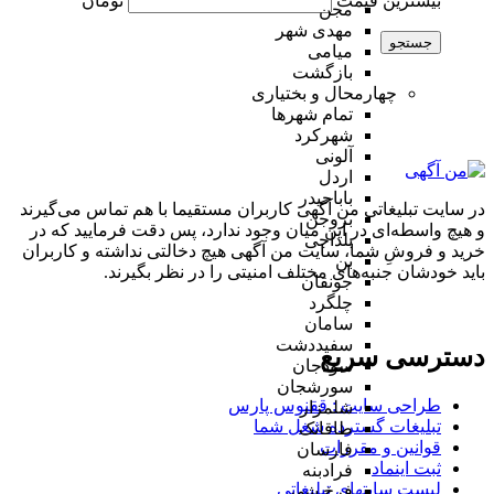
بیشترین قیمت
تومان
مجن
مهدی شهر
جستجو
میامی
بازگشت
چهارمحال و بختیاری
تمام شهر‌ها
شهرکرد
آلونی
اردل
باباحیدر
در سایت تبلیغاتی من آگهی کاربران مستقیما با هم تماس می‌گیرند
بروجن
و هیچ واسطه‌ای در این میان وجود ندارد، پس دقت فرمایید که در
بلداجی
خرید و فروشِ شما، سایت من آگهی هیچ دخالتی نداشته و کاربران
بن
باید خودشان جنبه‌های مختلف امنیتی را در نظر بگیرند.
جونقان
چلگرد
سامان
سفیددشت
دسترسی سریع
سودجان
سورشجان
طراحی سایت :‌ ققنوس پارس
شلمزار
تبلیغات گسترده شغل شما
طاقانک
قوانین و مقررات
فارسان
ثبت اینماد
فرادبنه
لیست سایتهای تبلیغاتی
فرخ شهر