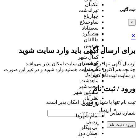
تنکمان
ثبت آگهی
تهراندشت
چهارباغ
ساوجبلاغ
×
سعیدآباد
هشتگرد
×
طالقان
فردیس
برای ارسال آگهی باید وارد سایت شوید
کردان
کمال شهر
کوهسار
ارسال آگهی تنها برای اعضای سایت امکان پذیر می‌باشد.
گرمدره
چنانچه هم‌ اکنون عضو سایت هستید وارد شوید و در غیر این صورت
مارلیک
در سایت ثبت نام کنید
ماهدشت
محمدشهر
ورود / ثبت نام
مشکین شهر
نظرآباد
ثبت نام تنها با شماره موبایل امکان پذیر است.
بازگشت
اردبیل
شماره تماس
*
تمام شهر‌ها
اردبیل
ورود / ثبت نام
آبی بیگلو
اصلان دوز