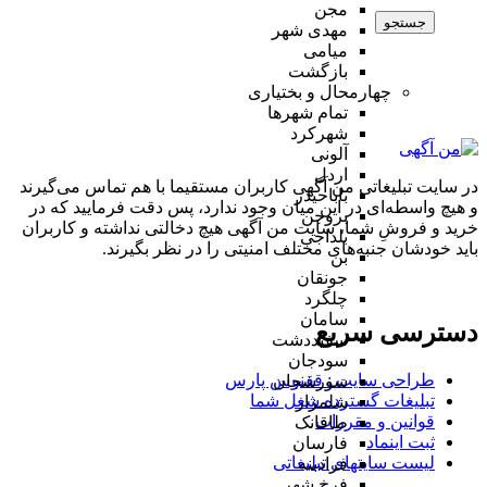
مجن
جستجو
مهدی شهر
میامی
بازگشت
چهارمحال و بختیاری
تمام شهر‌ها
شهرکرد
آلونی
اردل
در سایت تبلیغاتی من آگهی کاربران مستقیما با هم تماس می‌گیرند
باباحیدر
و هیچ واسطه‌ای در این میان وجود ندارد، پس دقت فرمایید که در
بروجن
خرید و فروشِ شما، سایت من آگهی هیچ دخالتی نداشته و کاربران
بلداجی
باید خودشان جنبه‌های مختلف امنیتی را در نظر بگیرند.
بن
جونقان
چلگرد
سامان
دسترسی سریع
سفیددشت
سودجان
طراحی سایت :‌ ققنوس پارس
سورشجان
تبلیغات گسترده شغل شما
شلمزار
قوانین و مقررات
طاقانک
ثبت اینماد
فارسان
لیست سایتهای تبلیغاتی
فرادبنه
فرخ شهر