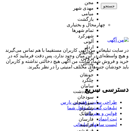
مجن
جستجو
مهدی شهر
میامی
بازگشت
چهارمحال و بختیاری
تمام شهر‌ها
شهرکرد
آلونی
اردل
در سایت تبلیغاتی من آگهی کاربران مستقیما با هم تماس می‌گیرند
باباحیدر
و هیچ واسطه‌ای در این میان وجود ندارد، پس دقت فرمایید که در
بروجن
خرید و فروشِ شما، سایت من آگهی هیچ دخالتی نداشته و کاربران
بلداجی
باید خودشان جنبه‌های مختلف امنیتی را در نظر بگیرند.
بن
جونقان
چلگرد
سامان
دسترسی سریع
سفیددشت
سودجان
طراحی سایت :‌ ققنوس پارس
سورشجان
تبلیغات گسترده شغل شما
شلمزار
قوانین و مقررات
طاقانک
ثبت اینماد
فارسان
لیست سایتهای تبلیغاتی
فرادبنه
فرخ شهر