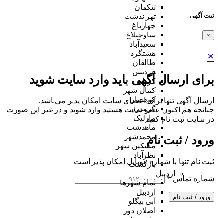
تنکمان
ثبت آگهی
تهراندشت
چهارباغ
ساوجبلاغ
×
سعیدآباد
هشتگرد
×
طالقان
فردیس
برای ارسال آگهی باید وارد سایت شوید
کردان
کمال شهر
کوهسار
ارسال آگهی تنها برای اعضای سایت امکان پذیر می‌باشد.
گرمدره
چنانچه هم‌ اکنون عضو سایت هستید وارد شوید و در غیر این صورت
مارلیک
در سایت ثبت نام کنید
ماهدشت
محمدشهر
ورود / ثبت نام
مشکین شهر
نظرآباد
ثبت نام تنها با شماره موبایل امکان پذیر است.
بازگشت
اردبیل
شماره تماس
*
تمام شهر‌ها
اردبیل
ورود / ثبت نام
آبی بیگلو
اصلان دوز