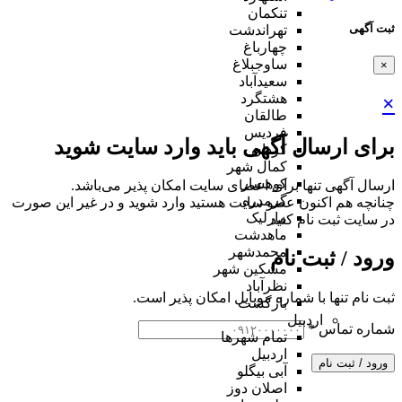
تنکمان
ثبت آگهی
تهراندشت
چهارباغ
ساوجبلاغ
×
سعیدآباد
هشتگرد
×
طالقان
فردیس
برای ارسال آگهی باید وارد سایت شوید
کردان
کمال شهر
کوهسار
ارسال آگهی تنها برای اعضای سایت امکان پذیر می‌باشد.
گرمدره
چنانچه هم‌ اکنون عضو سایت هستید وارد شوید و در غیر این صورت
مارلیک
در سایت ثبت نام کنید
ماهدشت
محمدشهر
ورود / ثبت نام
مشکین شهر
نظرآباد
ثبت نام تنها با شماره موبایل امکان پذیر است.
بازگشت
اردبیل
شماره تماس
*
تمام شهر‌ها
اردبیل
ورود / ثبت نام
آبی بیگلو
اصلان دوز