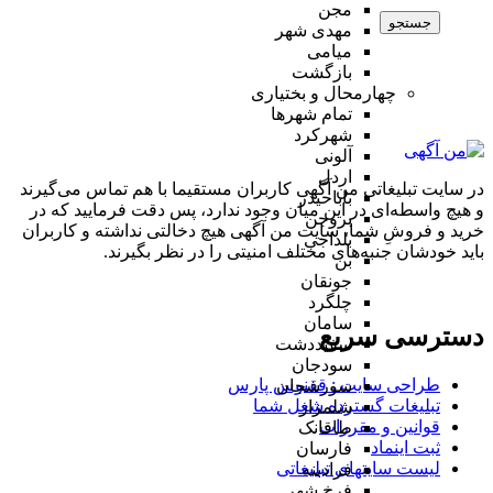
مجن
جستجو
مهدی شهر
میامی
بازگشت
چهارمحال و بختیاری
تمام شهر‌ها
شهرکرد
آلونی
اردل
در سایت تبلیغاتی من آگهی کاربران مستقیما با هم تماس می‌گیرند
باباحیدر
و هیچ واسطه‌ای در این میان وجود ندارد، پس دقت فرمایید که در
بروجن
خرید و فروشِ شما، سایت من آگهی هیچ دخالتی نداشته و کاربران
بلداجی
باید خودشان جنبه‌های مختلف امنیتی را در نظر بگیرند.
بن
جونقان
چلگرد
سامان
دسترسی سریع
سفیددشت
سودجان
طراحی سایت :‌ ققنوس پارس
سورشجان
تبلیغات گسترده شغل شما
شلمزار
قوانین و مقررات
طاقانک
ثبت اینماد
فارسان
لیست سایتهای تبلیغاتی
فرادبنه
فرخ شهر