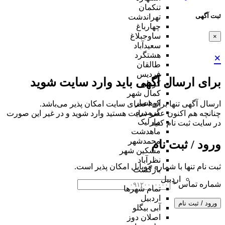
تنکمان
ثبت آگهی
تهراندشت
چهارباغ
ساوجبلاغ
×
سعیدآباد
هشتگرد
×
طالقان
فردیس
برای ارسال آگهی باید وارد سایت شوید
کردان
کمال شهر
کوهسار
ارسال آگهی تنها برای اعضای سایت امکان پذیر می‌باشد.
گرمدره
چنانچه هم‌ اکنون عضو سایت هستید وارد شوید و در غیر این صورت
مارلیک
در سایت ثبت نام کنید
ماهدشت
محمدشهر
ورود / ثبت نام
مشکین شهر
نظرآباد
ثبت نام تنها با شماره موبایل امکان پذیر است.
بازگشت
اردبیل
شماره تماس
*
تمام شهر‌ها
اردبیل
ورود / ثبت نام
آبی بیگلو
اصلان دوز