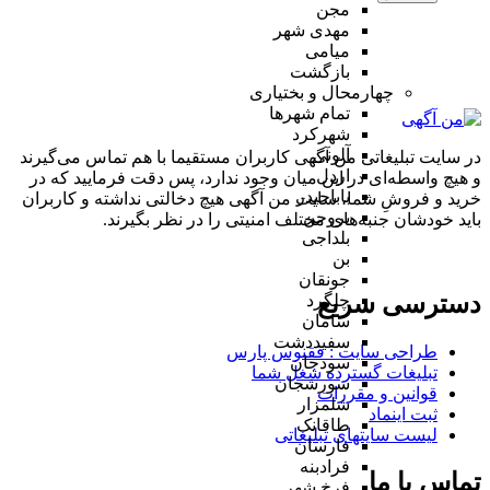
مجن
مهدی شهر
میامی
بازگشت
چهارمحال و بختیاری
تمام شهر‌ها
شهرکرد
آلونی
در سایت تبلیغاتی من آگهی کاربران مستقیما با هم تماس می‌گیرند
اردل
و هیچ واسطه‌ای در این میان وجود ندارد، پس دقت فرمایید که در
باباحیدر
خرید و فروشِ شما، سایت من آگهی هیچ دخالتی نداشته و کاربران
بروجن
باید خودشان جنبه‌های مختلف امنیتی را در نظر بگیرند.
بلداجی
بن
جونقان
دسترسی سریع
چلگرد
سامان
سفیددشت
طراحی سایت :‌ ققنوس پارس
سودجان
تبلیغات گسترده شغل شما
سورشجان
قوانین و مقررات
شلمزار
ثبت اینماد
طاقانک
لیست سایتهای تبلیغاتی
فارسان
فرادبنه
تماس با ما
فرخ شهر