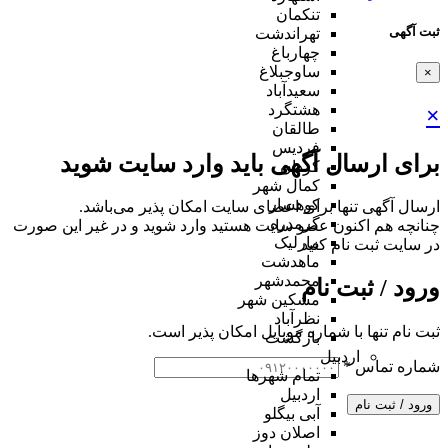
تنکمان
ثبت آگهی
تهراندشت
چهارباغ
ساوجبلاغ
×
سعیدآباد
هشتگرد
×
طالقان
فردیس
برای ارسال آگهی باید وارد سایت شوید
کردان
کمال شهر
کوهسار
ارسال آگهی تنها برای اعضای سایت امکان پذیر می‌باشد.
گرمدره
چنانچه هم‌ اکنون عضو سایت هستید وارد شوید و در غیر این صورت
مارلیک
در سایت ثبت نام کنید
ماهدشت
محمدشهر
ورود / ثبت نام
مشکین شهر
نظرآباد
ثبت نام تنها با شماره موبایل امکان پذیر است.
بازگشت
اردبیل
شماره تماس
*
تمام شهر‌ها
اردبیل
ورود / ثبت نام
آبی بیگلو
اصلان دوز