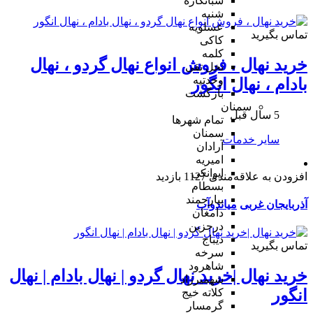
شبانکاره
شنبه
عسلویه
تماس بگیرید
کاکی
کلمه
خرید نهال ، فروش انواع نهال گردو ، نهال
نخل تقی
وحدتیه
بادام ، نهال انگور
بازگشت
سمنان
5 سال قبل
تمام شهر‌ها
سمنان
سایر خدمات
آرادان
امیریه
ایوانکی
افزودن به علاقه‌مندی
1127 بازدید
بسطام
بیارجمند
آذربایجان غربی
میاندوآب
دامغان
درجزین
دیباج
تماس بگیرید
سرخه
شاهرود
خرید نهال |خرید نهال گردو | نهال بادام | نهال
شهمیرزاد
انگور
کلاته خیج
گرمسار