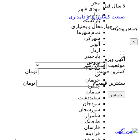
مجن
5 سال قبل
مهدی شهر
میامی
صنعت
کشاورزی و دامداری
بازگشت
چهارمحال و بختیاری
جستجو پیشرفته
تمام شهر‌ها
شهرکرد
×
آلونی
اردل
باباحیدر
آگهی ویژه
بروجن
موقعیت
بلداجی
کمترین قیمت
تومان
بن
جونقان
بیشترین قیمت
تومان
چلگرد
سامان
جستجو
سفیددشت
سودجان
سورشجان
شلمزار
طاقانک
فارسان
فرادبنه
فرخ شهر