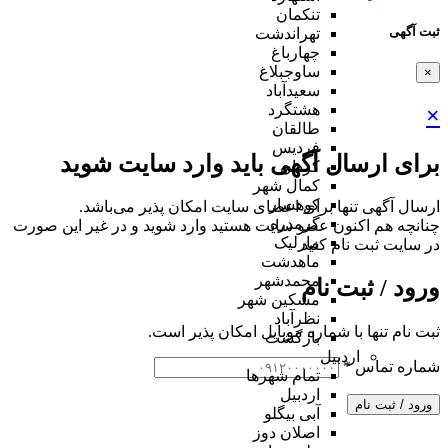
تنکمان
ثبت آگهی
تهراندشت
چهارباغ
ساوجبلاغ
×
سعیدآباد
هشتگرد
×
طالقان
فردیس
برای ارسال آگهی باید وارد سایت شوید
کردان
کمال شهر
کوهسار
ارسال آگهی تنها برای اعضای سایت امکان پذیر می‌باشد.
گرمدره
چنانچه هم‌ اکنون عضو سایت هستید وارد شوید و در غیر این صورت
مارلیک
در سایت ثبت نام کنید
ماهدشت
محمدشهر
ورود / ثبت نام
مشکین شهر
نظرآباد
ثبت نام تنها با شماره موبایل امکان پذیر است.
بازگشت
اردبیل
شماره تماس
*
تمام شهر‌ها
اردبیل
ورود / ثبت نام
آبی بیگلو
اصلان دوز