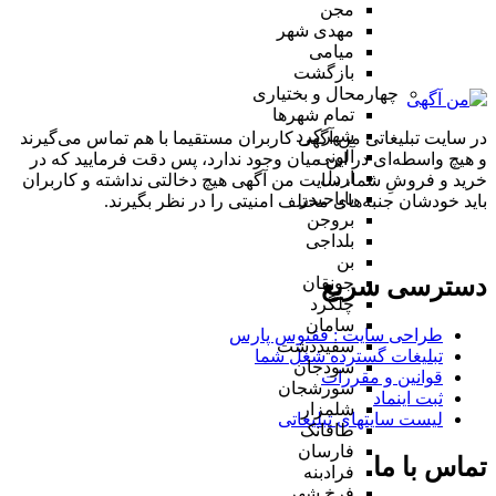
مجن
مهدی شهر
میامی
بازگشت
چهارمحال و بختیاری
تمام شهر‌ها
شهرکرد
در سایت تبلیغاتی من آگهی کاربران مستقیما با هم تماس می‌گیرند
آلونی
و هیچ واسطه‌ای در این میان وجود ندارد، پس دقت فرمایید که در
اردل
خرید و فروشِ شما، سایت من آگهی هیچ دخالتی نداشته و کاربران
باباحیدر
باید خودشان جنبه‌های مختلف امنیتی را در نظر بگیرند.
بروجن
بلداجی
بن
دسترسی سریع
جونقان
چلگرد
سامان
طراحی سایت :‌ ققنوس پارس
سفیددشت
تبلیغات گسترده شغل شما
سودجان
قوانین و مقررات
سورشجان
ثبت اینماد
شلمزار
لیست سایتهای تبلیغاتی
طاقانک
فارسان
تماس با ما
فرادبنه
فرخ شهر