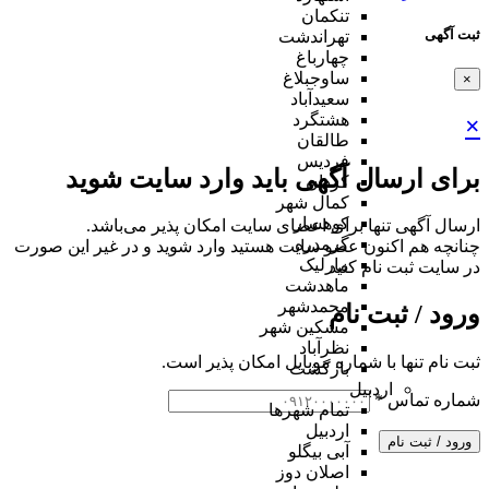
تنکمان
ثبت آگهی
تهراندشت
چهارباغ
ساوجبلاغ
×
سعیدآباد
هشتگرد
×
طالقان
فردیس
برای ارسال آگهی باید وارد سایت شوید
کردان
کمال شهر
کوهسار
ارسال آگهی تنها برای اعضای سایت امکان پذیر می‌باشد.
گرمدره
چنانچه هم‌ اکنون عضو سایت هستید وارد شوید و در غیر این صورت
مارلیک
در سایت ثبت نام کنید
ماهدشت
محمدشهر
ورود / ثبت نام
مشکین شهر
نظرآباد
ثبت نام تنها با شماره موبایل امکان پذیر است.
بازگشت
اردبیل
شماره تماس
*
تمام شهر‌ها
اردبیل
ورود / ثبت نام
آبی بیگلو
اصلان دوز