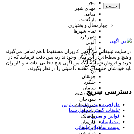
مجن
جستجو
مهدی شهر
میامی
بازگشت
چهارمحال و بختیاری
تمام شهر‌ها
شهرکرد
آلونی
اردل
در سایت تبلیغاتی من آگهی کاربران مستقیما با هم تماس می‌گیرند
باباحیدر
و هیچ واسطه‌ای در این میان وجود ندارد، پس دقت فرمایید که در
بروجن
خرید و فروشِ شما، سایت من آگهی هیچ دخالتی نداشته و کاربران
بلداجی
باید خودشان جنبه‌های مختلف امنیتی را در نظر بگیرند.
بن
جونقان
چلگرد
سامان
دسترسی سریع
سفیددشت
سودجان
طراحی سایت :‌ ققنوس پارس
سورشجان
تبلیغات گسترده شغل شما
شلمزار
قوانین و مقررات
طاقانک
ثبت اینماد
فارسان
لیست سایتهای تبلیغاتی
فرادبنه
فرخ شهر