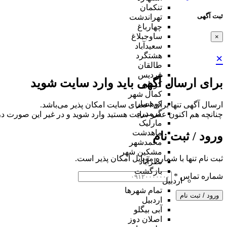
تنکمان
ثبت آگهی
تهراندشت
چهارباغ
ساوجبلاغ
×
سعیدآباد
هشتگرد
×
طالقان
فردیس
برای ارسال آگهی باید وارد سایت شوید
کردان
کمال شهر
کوهسار
ارسال آگهی تنها برای اعضای سایت امکان پذیر می‌باشد.
گرمدره
چنانچه هم‌ اکنون عضو سایت هستید وارد شوید و در غیر این صورت در
مارلیک
ماهدشت
ورود / ثبت نام
محمدشهر
مشکین شهر
ثبت نام تنها با شماره موبایل امکان پذیر است.
نظرآباد
بازگشت
شماره تماس
*
اردبیل
تمام شهر‌ها
ورود / ثبت نام
اردبیل
آبی بیگلو
اصلان دوز