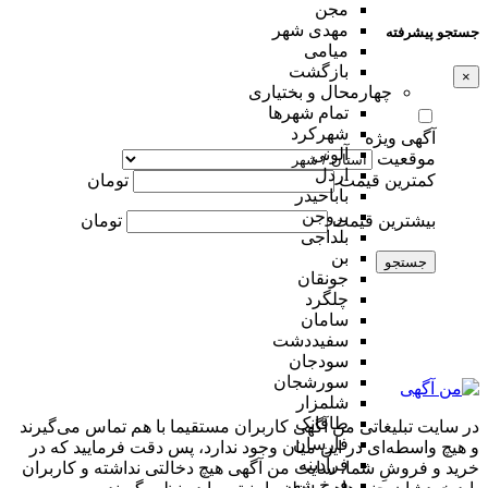
مجن
مهدی شهر
جستجو پیشرفته
میامی
بازگشت
×
چهارمحال و بختیاری
تمام شهر‌ها
شهرکرد
آگهی ویژه
آلونی
موقعیت
اردل
کمترین قیمت
تومان
باباحیدر
بروجن
بیشترین قیمت
تومان
بلداجی
بن
جستجو
جونقان
چلگرد
سامان
سفیددشت
سودجان
سورشجان
شلمزار
طاقانک
در سایت تبلیغاتی من آگهی کاربران مستقیما با هم تماس می‌گیرند
فارسان
و هیچ واسطه‌ای در این میان وجود ندارد، پس دقت فرمایید که در
فرادبنه
خرید و فروشِ شما، سایت من آگهی هیچ دخالتی نداشته و کاربران
فرخ شهر