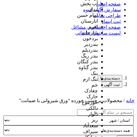
آب پخش
صفحه اصلی
آبدان
سفارش آگهی انبوه
امام حسن
طراحی سایت
انارستان
ثبت اینماد
اهرم
صفحه اختصاصی مشاغل
برازجان
لیست سایتهای تبلیغاتی
بردخون
بندردیر
بندردیلم
بندر ریگ
بندر کنگان
بندر گناوه
بنک
دسته‌بندی‌ها
تنگ ارم
ثبت آگهی
جم
چغادک
خارک
خانه
/ محصولات برچسب خورده “ورق‌ شیروانی با ضمانت”
خورموج
دالکی
دلوار
ریز
سعدآباد
سیراف