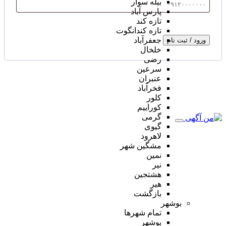
بیله سوار
پارس آباد
تازه کند
تازه کندانگوت
جعفرآباد
ورود / ثبت نام
خلخال
رضی
سرعین
عنبران
فخرآباد
کلور
کوراییم
گرمی
گیوی
لاهرود
مشگین شهر
نمین
نیر
هشتجین
هیر
بازگشت
بوشهر
تمام شهر‌ها
بوشهر