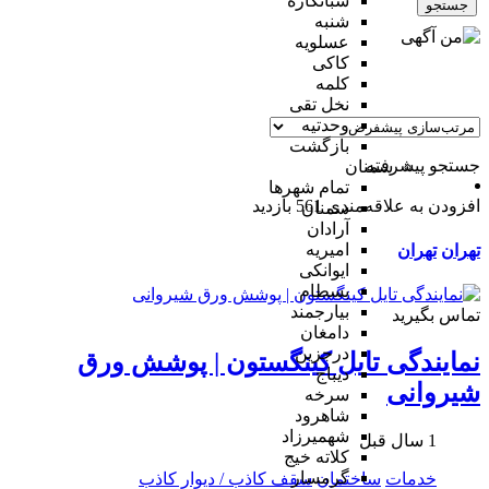
شبانکاره
جستجو
شنبه
عسلویه
کاکی
کلمه
نخل تقی
وحدتیه
بازگشت
جستجو پیشرفته
سمنان
تمام شهر‌ها
افزودن به علاقه‌مندی
561 بازدید
سمنان
آرادان
امیریه
تهران
تهران
ایوانکی
بسطام
بیارجمند
تماس بگیرید
دامغان
درجزین
نمایندگی تایل کینگستون | پوشش ورق
دیباج
شیروانی
سرخه
شاهرود
شهمیرزاد
1 سال قبل
کلاته خیج
گرمسار
خدمات
ساختمان
سقف کاذب / دیوار کاذب