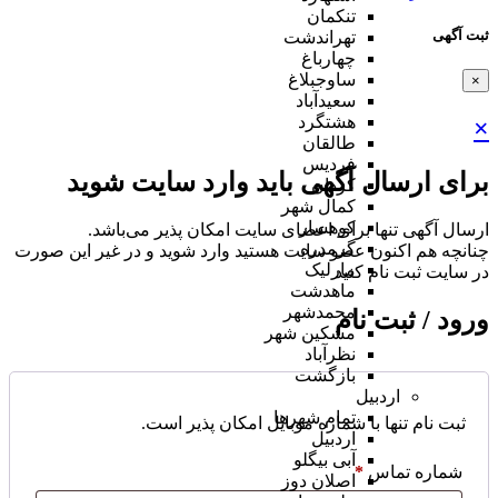
تنکمان
ثبت آگهی
تهراندشت
چهارباغ
ساوجبلاغ
×
سعیدآباد
هشتگرد
×
طالقان
فردیس
برای ارسال آگهی باید وارد سایت شوید
کردان
کمال شهر
کوهسار
ارسال آگهی تنها برای اعضای سایت امکان پذیر می‌باشد.
گرمدره
چنانچه هم‌ اکنون عضو سایت هستید وارد شوید و در غیر این صورت
مارلیک
در سایت ثبت نام کنید
ماهدشت
محمدشهر
ورود / ثبت نام
مشکین شهر
نظرآباد
بازگشت
اردبیل
تمام شهر‌ها
ثبت نام تنها با شماره موبایل امکان پذیر است.
اردبیل
آبی بیگلو
شماره تماس
*
اصلان دوز