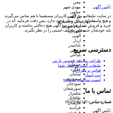
مجن
مهدی شهر
میامی
در سایت تبلیغاتی من آگهی کاربران مستقیما با هم تماس می‌گیرند
بازگشت
و هیچ واسطه‌ای در این میان وجود ندارد، پس دقت فرمایید که در
چهارمحال و بختیاری
خرید و فروشِ شما، سایت من آگهی هیچ دخالتی نداشته و کاربران
تمام شهر‌ها
باید خودشان جنبه‌های مختلف امنیتی را در نظر بگیرند.
شهرکرد
آلونی
اردل
باباحیدر
دسترسی سریع
بروجن
بلداجی
بن
طراحی سایت :‌ ققنوس پارس
جونقان
تبلیغات گسترده شغل شما
چلگرد
قوانین و مقررات
سامان
ثبت اینماد
سفیددشت
لیست سایتهای تبلیغاتی
سودجان
سورشجان
تماس با ما
شلمزار
طاقانک
شماره تماس:
09170261140
فارسان
فرادبنه
فرخ شهر