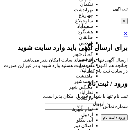
تنکمان
ثبت آگهی
تهراندشت
چهارباغ
ساوجبلاغ
×
سعیدآباد
هشتگرد
×
طالقان
فردیس
برای ارسال آگهی باید وارد سایت شوید
کردان
کمال شهر
کوهسار
ارسال آگهی تنها برای اعضای سایت امکان پذیر می‌باشد.
گرمدره
چنانچه هم‌ اکنون عضو سایت هستید وارد شوید و در غیر این صورت
مارلیک
در سایت ثبت نام کنید
ماهدشت
محمدشهر
ورود / ثبت نام
مشکین شهر
نظرآباد
ثبت نام تنها با شماره موبایل امکان پذیر است.
بازگشت
اردبیل
شماره تماس
*
تمام شهر‌ها
اردبیل
ورود / ثبت نام
آبی بیگلو
اصلان دوز