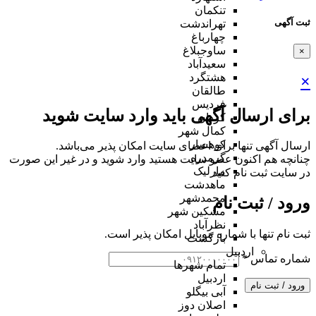
تنکمان
ثبت آگهی
تهراندشت
چهارباغ
ساوجبلاغ
×
سعیدآباد
هشتگرد
×
طالقان
فردیس
برای ارسال آگهی باید وارد سایت شوید
کردان
کمال شهر
کوهسار
ارسال آگهی تنها برای اعضای سایت امکان پذیر می‌باشد.
گرمدره
چنانچه هم‌ اکنون عضو سایت هستید وارد شوید و در غیر این صورت
مارلیک
در سایت ثبت نام کنید
ماهدشت
محمدشهر
ورود / ثبت نام
مشکین شهر
نظرآباد
ثبت نام تنها با شماره موبایل امکان پذیر است.
بازگشت
اردبیل
شماره تماس
*
تمام شهر‌ها
اردبیل
ورود / ثبت نام
آبی بیگلو
اصلان دوز