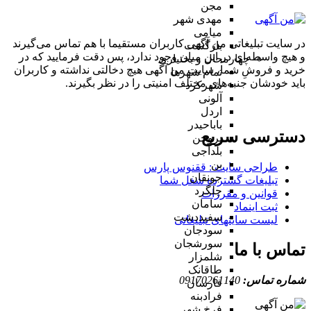
مجن
مهدی شهر
میامی
در سایت تبلیغاتی من آگهی کاربران مستقیما با هم تماس می‌گیرند
بازگشت
و هیچ واسطه‌ای در این میان وجود ندارد، پس دقت فرمایید که در
چهارمحال و بختیاری
خرید و فروشِ شما، سایت من آگهی هیچ دخالتی نداشته و کاربران
تمام شهر‌ها
باید خودشان جنبه‌های مختلف امنیتی را در نظر بگیرند.
شهرکرد
آلونی
اردل
باباحیدر
دسترسی سریع
بروجن
بلداجی
بن
طراحی سایت :‌ ققنوس پارس
جونقان
تبلیغات گسترده شغل شما
چلگرد
قوانین و مقررات
سامان
ثبت اینماد
سفیددشت
لیست سایتهای تبلیغاتی
سودجان
سورشجان
تماس با ما
شلمزار
طاقانک
شماره تماس:
09170261140
فارسان
فرادبنه
فرخ شهر