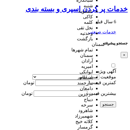
شبانکاره
شنبه
خدمات پر کردن اسپری و بسته بندی
عسلویه
کاکی
6 سال قبل
کلمه
نخل تقی
خدمات صنعتی
وحدتیه
بازگشت
جستجو پیشرفته
سمنان
تمام شهر‌ها
سمنان
×
آرادان
امیریه
آگهی ویژه
ایوانکی
موقعیت
بسطام
کمترین قیمت
تومان
بیارجمند
دامغان
بیشترین قیمت
تومان
درجزین
دیباج
جستجو
سرخه
شاهرود
شهمیرزاد
کلاته خیج
گرمسار