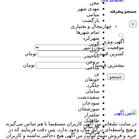
مجن
مهدی شهر
جستجو پیشرفته
میامی
بازگشت
×
چهارمحال و بختیاری
تمام شهر‌ها
شهرکرد
آگهی ویژه
آلونی
موقعیت
اردل
کمترین قیمت
تومان
باباحیدر
بروجن
بیشترین قیمت
تومان
بلداجی
بن
جستجو
جونقان
چلگرد
سامان
سفیددشت
سودجان
سورشجان
شلمزار
طاقانک
در سایت تبلیغاتی من آگهی کاربران مستقیما با هم تماس می‌گیرند
فارسان
و هیچ واسطه‌ای در این میان وجود ندارد، پس دقت فرمایید که در
فرادبنه
خرید و فروشِ شما، سایت من آگهی هیچ دخالتی نداشته و کاربران
فرخ شهر