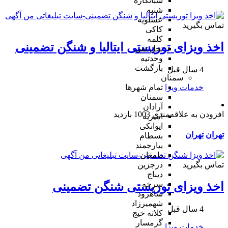
شبانکاره
شنبه
عسلویه
تماس بگیرید
کاکی
کلمه
اخذ ویزای توریستی ایتالیا و شنگن تضمینی
نخل تقی
وحدتیه
بازگشت
4 سال قبل
سمنان
خدمات ویزا
تمام شهر‌ها
سمنان
آرادان
افزودن به علاقه‌مندی
1003 بازدید
امیریه
ایوانکی
تهران
تهران
بسطام
بیارجمند
دامغان
تماس بگیرید
درجزین
دیباج
سرخه
اخذ ویزای توریستی شنگن تضمینی
شاهرود
شهمیرزاد
4 سال قبل
کلاته خیج
گرمسار
خدمات ویزا