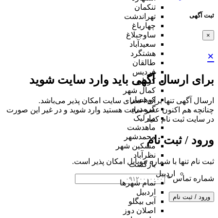
تنکمان
ثبت آگهی
تهراندشت
چهارباغ
ساوجبلاغ
×
سعیدآباد
هشتگرد
×
طالقان
فردیس
برای ارسال آگهی باید وارد سایت شوید
کردان
کمال شهر
کوهسار
ارسال آگهی تنها برای اعضای سایت امکان پذیر می‌باشد.
گرمدره
چنانچه هم‌ اکنون عضو سایت هستید وارد شوید و در غیر این صورت
مارلیک
در سایت ثبت نام کنید
ماهدشت
محمدشهر
ورود / ثبت نام
مشکین شهر
نظرآباد
ثبت نام تنها با شماره موبایل امکان پذیر است.
بازگشت
اردبیل
شماره تماس
*
تمام شهر‌ها
اردبیل
ورود / ثبت نام
آبی بیگلو
اصلان دوز