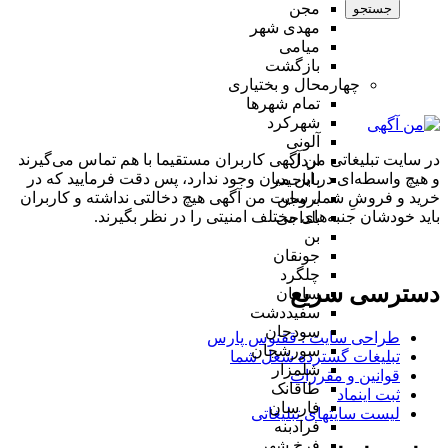
مجن
جستجو
مهدی شهر
میامی
بازگشت
چهارمحال و بختیاری
تمام شهر‌ها
شهرکرد
آلونی
در سایت تبلیغاتی من آگهی کاربران مستقیما با هم تماس می‌گیرند
اردل
و هیچ واسطه‌ای در این میان وجود ندارد، پس دقت فرمایید که در
باباحیدر
خرید و فروشِ شما، سایت من آگهی هیچ دخالتی نداشته و کاربران
بروجن
باید خودشان جنبه‌های مختلف امنیتی را در نظر بگیرند.
بلداجی
بن
جونقان
چلگرد
دسترسی سریع
سامان
سفیددشت
سودجان
طراحی سایت :‌ ققنوس پارس
سورشجان
تبلیغات گسترده شغل شما
شلمزار
قوانین و مقررات
طاقانک
ثبت اینماد
فارسان
لیست سایتهای تبلیغاتی
فرادبنه
فرخ شهر