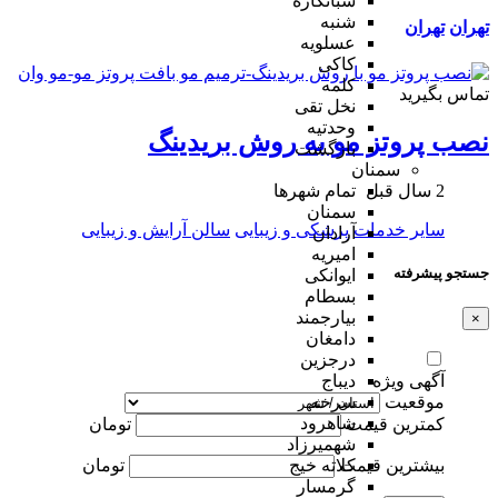
شبانکاره
شنبه
تهران
تهران
عسلویه
کاکی
کلمه
تماس بگیرید
نخل تقی
وحدتیه
نصب پروتز مو به روش بریدینگ
بازگشت
سمنان
2 سال قبل
تمام شهر‌ها
سمنان
سایر خدمات
پزشکی و زیبایی
سالن آرایش و زیبایی
آرادان
امیریه
جستجو پیشرفته
ایوانکی
بسطام
بیارجمند
×
دامغان
درجزین
آگهی ویژه
دیباج
موقعیت
سرخه
شاهرود
کمترین قیمت
تومان
شهمیرزاد
بیشترین قیمت
تومان
کلاته خیج
گرمسار