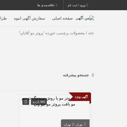
ورود / ثبت نام
علاقه‌مندی ها
صفحه اصلی
سفارش آگهی انبوه
طرا
/ محصولات برچسب خورده “پروتز مو آقایان”
خانه
جستجو پیشرفته
آگهی ویژه
981 بازدید
تهران
تهران