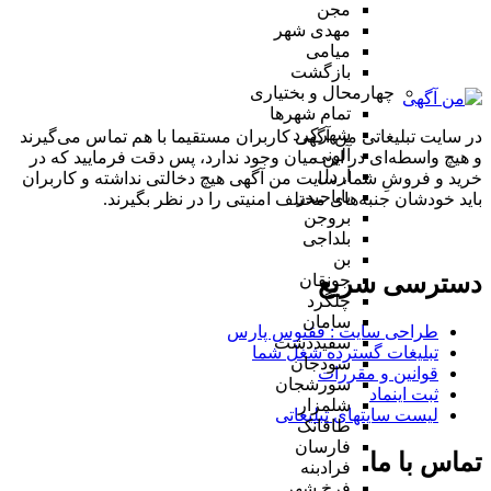
مجن
مهدی شهر
میامی
بازگشت
چهارمحال و بختیاری
تمام شهر‌ها
شهرکرد
در سایت تبلیغاتی من آگهی کاربران مستقیما با هم تماس می‌گیرند
آلونی
و هیچ واسطه‌ای در این میان وجود ندارد، پس دقت فرمایید که در
اردل
خرید و فروشِ شما، سایت من آگهی هیچ دخالتی نداشته و کاربران
باباحیدر
باید خودشان جنبه‌های مختلف امنیتی را در نظر بگیرند.
بروجن
بلداجی
بن
دسترسی سریع
جونقان
چلگرد
سامان
طراحی سایت :‌ ققنوس پارس
سفیددشت
تبلیغات گسترده شغل شما
سودجان
قوانین و مقررات
سورشجان
ثبت اینماد
شلمزار
لیست سایتهای تبلیغاتی
طاقانک
فارسان
تماس با ما
فرادبنه
فرخ شهر