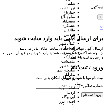
تنکمان
ثبت آگهی
تهراندشت
چهارباغ
ساوجبلاغ
×
سعیدآباد
هشتگرد
×
طالقان
فردیس
برای ارسال آگهی باید وارد سایت شوید
کردان
کمال شهر
کوهسار
ارسال آگهی تنها برای اعضای سایت امکان پذیر می‌باشد.
گرمدره
چنانچه هم‌ اکنون عضو سایت هستید وارد شوید و در غیر این صورت
مارلیک
در سایت ثبت نام کنید
ماهدشت
محمدشهر
ورود / ثبت نام
مشکین شهر
نظرآباد
ثبت نام تنها با شماره موبایل امکان پذیر است.
بازگشت
اردبیل
شماره تماس
*
تمام شهر‌ها
اردبیل
ورود / ثبت نام
آبی بیگلو
اصلان دوز