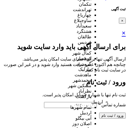
تنکمان
ثبت آگهی
تهراندشت
چهارباغ
ساوجبلاغ
×
سعیدآباد
هشتگرد
×
طالقان
فردیس
برای ارسال آگهی باید وارد سایت شوید
کردان
کمال شهر
کوهسار
ارسال آگهی تنها برای اعضای سایت امکان پذیر می‌باشد.
گرمدره
چنانچه هم‌ اکنون عضو سایت هستید وارد شوید و در غیر این صورت
مارلیک
در سایت ثبت نام کنید
ماهدشت
محمدشهر
ورود / ثبت نام
مشکین شهر
نظرآباد
ثبت نام تنها با شماره موبایل امکان پذیر است.
بازگشت
اردبیل
شماره تماس
*
تمام شهر‌ها
اردبیل
ورود / ثبت نام
آبی بیگلو
اصلان دوز