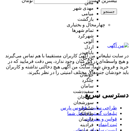
بیشترین قیمت
تومان
مجن
مهدی شهر
جستجو
میامی
بازگشت
چهارمحال و بختیاری
تمام شهر‌ها
شهرکرد
آلونی
اردل
باباحیدر
در سایت تبلیغاتی من آگهی کاربران مستقیما با هم تماس می‌گیرند
بروجن
و هیچ واسطه‌ای در این میان وجود ندارد، پس دقت فرمایید که در
بلداجی
خرید و فروشِ شما، سایت من آگهی هیچ دخالتی نداشته و کاربران
بن
باید خودشان جنبه‌های مختلف امنیتی را در نظر بگیرند.
جونقان
چلگرد
سامان
سفیددشت
دسترسی سریع
سودجان
سورشجان
طراحی سایت :‌ ققنوس پارس
شلمزار
تبلیغات گسترده شغل شما
طاقانک
قوانین و مقررات
فارسان
ثبت اینماد
فرادبنه
لیست سایتهای تبلیغاتی
فرخ شهر