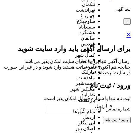
تنکمان
ثبت آگهی
تهراندشت
چهارباغ
ساوجبلاغ
×
سعیدآباد
هشتگرد
×
طالقان
فردیس
برای ارسال آگهی باید وارد سایت شوید
کردان
کمال شهر
کوهسار
ارسال آگهی تنها برای اعضای سایت امکان پذیر می‌باشد.
گرمدره
چنانچه هم‌ اکنون عضو سایت هستید وارد شوید و در غیر این صورت
مارلیک
در سایت ثبت نام کنید
ماهدشت
محمدشهر
ورود / ثبت نام
مشکین شهر
نظرآباد
ثبت نام تنها با شماره موبایل امکان پذیر است.
بازگشت
اردبیل
شماره تماس
*
تمام شهر‌ها
اردبیل
ورود / ثبت نام
آبی بیگلو
اصلان دوز