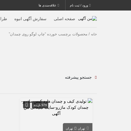
ورود / ثبت نام
علاقه‌مندی ها
صفحه اصلی
سفارش آگهی انبوه
طرا
/ محصولات برچسب خورده “چاپ لوگو روی چمدان”
خانه
جستجو پیشرفته
979 بازدید
تهران
تهران