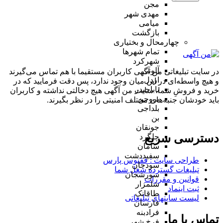
مجن
مهدی شهر
میامی
بازگشت
چهارمحال و بختیاری
تمام شهر‌ها
شهرکرد
آلونی
در سایت تبلیغاتی من آگهی کاربران مستقیما با هم تماس می‌گیرند
اردل
و هیچ واسطه‌ای در این میان وجود ندارد، پس دقت فرمایید که در
باباحیدر
خرید و فروشِ شما، سایت من آگهی هیچ دخالتی نداشته و کاربران
بروجن
باید خودشان جنبه‌های مختلف امنیتی را در نظر بگیرند.
بلداجی
بن
جونقان
دسترسی سریع
چلگرد
سامان
سفیددشت
طراحی سایت :‌ ققنوس پارس
سودجان
تبلیغات گسترده شغل شما
سورشجان
قوانین و مقررات
شلمزار
ثبت اینماد
طاقانک
لیست سایتهای تبلیغاتی
فارسان
فرادبنه
تماس با ما
فرخ شهر