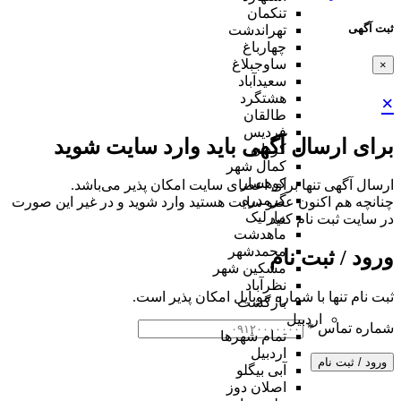
تنکمان
ثبت آگهی
تهراندشت
چهارباغ
ساوجبلاغ
×
سعیدآباد
هشتگرد
×
طالقان
فردیس
برای ارسال آگهی باید وارد سایت شوید
کردان
کمال شهر
کوهسار
ارسال آگهی تنها برای اعضای سایت امکان پذیر می‌باشد.
گرمدره
چنانچه هم‌ اکنون عضو سایت هستید وارد شوید و در غیر این صورت
مارلیک
در سایت ثبت نام کنید
ماهدشت
محمدشهر
ورود / ثبت نام
مشکین شهر
نظرآباد
ثبت نام تنها با شماره موبایل امکان پذیر است.
بازگشت
اردبیل
شماره تماس
*
تمام شهر‌ها
اردبیل
ورود / ثبت نام
آبی بیگلو
اصلان دوز