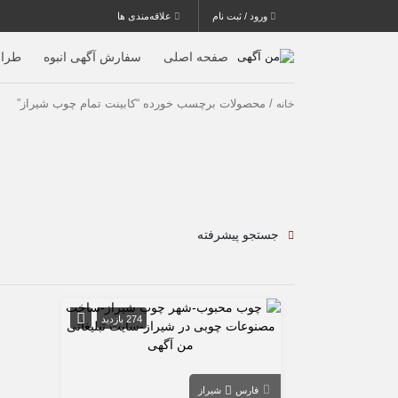
ورود / ثبت نام
علاقه‌مندی ها
صفحه اصلی
سفارش آگهی انبوه
طرا
/ محصولات برچسب خورده “کابینت تمام چوب شیراز”
خانه
جستجو پیشرفته
274 بازدید
فارس
شیراز