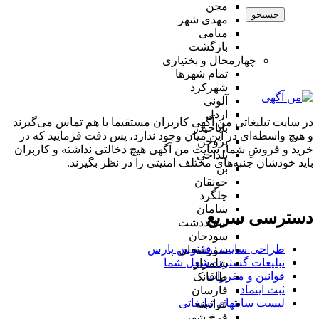
مجن
جستجو
مهدی شهر
میامی
بازگشت
چهارمحال و بختیاری
تمام شهر‌ها
شهرکرد
آلونی
اردل
در سایت تبلیغاتی من آگهی کاربران مستقیما با هم تماس می‌گیرند
باباحیدر
و هیچ واسطه‌ای در این میان وجود ندارد، پس دقت فرمایید که در
بروجن
خرید و فروشِ شما، سایت من آگهی هیچ دخالتی نداشته و کاربران
بلداجی
باید خودشان جنبه‌های مختلف امنیتی را در نظر بگیرند.
بن
جونقان
چلگرد
سامان
دسترسی سریع
سفیددشت
سودجان
طراحی سایت :‌ ققنوس پارس
سورشجان
تبلیغات گسترده شغل شما
شلمزار
قوانین و مقررات
طاقانک
ثبت اینماد
فارسان
لیست سایتهای تبلیغاتی
فرادبنه
فرخ شهر