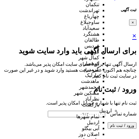
تنکمان
ثبت آگهی
تهراندشت
چهارباغ
ساوجبلاغ
×
سعیدآباد
هشتگرد
×
طالقان
فردیس
برای ارسال آگهی باید وارد سایت شوید
کردان
کمال شهر
کوهسار
ارسال آگهی تنها برای اعضای سایت امکان پذیر می‌باشد.
گرمدره
چنانچه هم‌ اکنون عضو سایت هستید وارد شوید و در غیر این صورت
مارلیک
در سایت ثبت نام کنید
ماهدشت
محمدشهر
ورود / ثبت نام
مشکین شهر
نظرآباد
ثبت نام تنها با شماره موبایل امکان پذیر است.
بازگشت
اردبیل
شماره تماس
*
تمام شهر‌ها
اردبیل
ورود / ثبت نام
آبی بیگلو
اصلان دوز