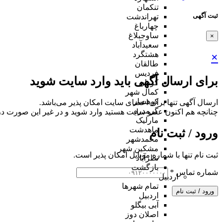
تنکمان
ثبت آگهی
تهراندشت
چهارباغ
ساوجبلاغ
×
سعیدآباد
هشتگرد
×
طالقان
فردیس
برای ارسال آگهی باید وارد سایت شوید
کردان
کمال شهر
کوهسار
ارسال آگهی تنها برای اعضای سایت امکان پذیر می‌باشد.
گرمدره
چنانچه هم‌ اکنون عضو سایت هستید وارد شوید و در غیر این صورت در
مارلیک
ماهدشت
ورود / ثبت نام
محمدشهر
مشکین شهر
ثبت نام تنها با شماره موبایل امکان پذیر است.
نظرآباد
بازگشت
شماره تماس
*
اردبیل
تمام شهر‌ها
ورود / ثبت نام
اردبیل
آبی بیگلو
اصلان دوز