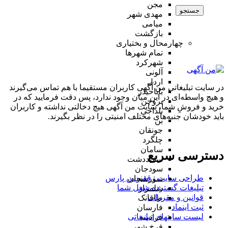
مجن
جستجو
مهدی شهر
میامی
بازگشت
چهارمحال و بختیاری
تمام شهر‌ها
شهرکرد
آلونی
اردل
در سایت تبلیغاتی من آگهی کاربران مستقیما با هم تماس می‌گیرند
باباحیدر
و هیچ واسطه‌ای در این میان وجود ندارد، پس دقت فرمایید که در
بروجن
خرید و فروشِ شما، سایت من آگهی هیچ دخالتی نداشته و کاربران
بلداجی
باید خودشان جنبه‌های مختلف امنیتی را در نظر بگیرند.
بن
جونقان
چلگرد
سامان
دسترسی سریع
سفیددشت
سودجان
طراحی سایت :‌ ققنوس پارس
سورشجان
تبلیغات گسترده شغل شما
شلمزار
قوانین و مقررات
طاقانک
ثبت اینماد
فارسان
لیست سایتهای تبلیغاتی
فرادبنه
فرخ شهر