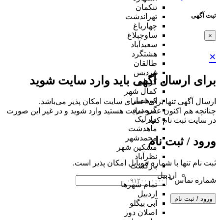
تنکمان
ثبت آگهی
تهراندشت
چهارباغ
ساوجبلاغ
×
سعیدآباد
هشتگرد
×
طالقان
فردیس
برای ارسال آگهی باید وارد سایت شوید
کردان
کمال شهر
کوهسار
ارسال آگهی تنها برای اعضای سایت امکان پذیر می‌باشد.
گرمدره
چنانچه هم‌ اکنون عضو سایت هستید وارد شوید و در غیر این صورت
مارلیک
در سایت ثبت نام کنید
ماهدشت
محمدشهر
ورود / ثبت نام
مشکین شهر
نظرآباد
ثبت نام تنها با شماره موبایل امکان پذیر است.
بازگشت
اردبیل
شماره تماس
*
تمام شهر‌ها
اردبیل
ورود / ثبت نام
آبی بیگلو
اصلان دوز