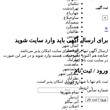
تنکمان
ثبت آگهی
تهراندشت
چهارباغ
ساوجبلاغ
×
سعیدآباد
هشتگرد
×
طالقان
فردیس
برای ارسال آگهی باید وارد سایت شوید
کردان
کمال شهر
کوهسار
ارسال آگهی تنها برای اعضای سایت امکان پذیر می‌باشد.
گرمدره
چنانچه هم‌ اکنون عضو سایت هستید وارد شوید و در غیر این صورت
مارلیک
در سایت ثبت نام کنید
ماهدشت
محمدشهر
ورود / ثبت نام
مشکین شهر
نظرآباد
ثبت نام تنها با شماره موبایل امکان پذیر است.
بازگشت
اردبیل
شماره تماس
*
تمام شهر‌ها
اردبیل
ورود / ثبت نام
آبی بیگلو
اصلان دوز