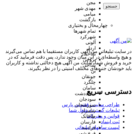
مجن
جستجو
مهدی شهر
میامی
بازگشت
چهارمحال و بختیاری
تمام شهر‌ها
شهرکرد
آلونی
اردل
در سایت تبلیغاتی من آگهی کاربران مستقیما با هم تماس می‌گیرند
باباحیدر
و هیچ واسطه‌ای در این میان وجود ندارد، پس دقت فرمایید که در
بروجن
خرید و فروشِ شما، سایت من آگهی هیچ دخالتی نداشته و کاربران
بلداجی
باید خودشان جنبه‌های مختلف امنیتی را در نظر بگیرند.
بن
جونقان
چلگرد
سامان
دسترسی سریع
سفیددشت
سودجان
طراحی سایت :‌ ققنوس پارس
سورشجان
تبلیغات گسترده شغل شما
شلمزار
قوانین و مقررات
طاقانک
ثبت اینماد
فارسان
لیست سایتهای تبلیغاتی
فرادبنه
فرخ شهر