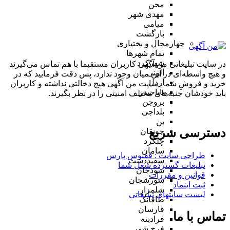
مجن
مهدی شهر
میامی
بازگشت
چهارمحال و بختیاری
تمام شهر‌ها
شهرکرد
در سایت تبلیغاتی من آگهی کاربران مستقیما با هم تماس می‌گیرند
آلونی
و هیچ واسطه‌ای در این میان وجود ندارد، پس دقت فرمایید که در
اردل
خرید و فروشِ شما، سایت من آگهی هیچ دخالتی نداشته و کاربران
باباحیدر
باید خودشان جنبه‌های مختلف امنیتی را در نظر بگیرند.
بروجن
بلداجی
بن
دسترسی سریع
جونقان
چلگرد
سامان
طراحی سایت :‌ ققنوس پارس
سفیددشت
تبلیغات گسترده شغل شما
سودجان
قوانین و مقررات
سورشجان
ثبت اینماد
شلمزار
لیست سایتهای تبلیغاتی
طاقانک
فارسان
تماس با ما
فرادبنه
فرخ شهر