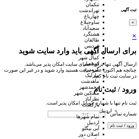
تنکمان
ثبت آگهی
تهراندشت
چهارباغ
ساوجبلاغ
×
سعیدآباد
هشتگرد
×
طالقان
فردیس
برای ارسال آگهی باید وارد سایت شوید
کردان
کمال شهر
کوهسار
ارسال آگهی تنها برای اعضای سایت امکان پذیر می‌باشد.
گرمدره
چنانچه هم‌ اکنون عضو سایت هستید وارد شوید و در غیر این صورت
مارلیک
در سایت ثبت نام کنید
ماهدشت
محمدشهر
ورود / ثبت نام
مشکین شهر
نظرآباد
ثبت نام تنها با شماره موبایل امکان پذیر است.
بازگشت
اردبیل
شماره تماس
*
تمام شهر‌ها
اردبیل
ورود / ثبت نام
آبی بیگلو
اصلان دوز