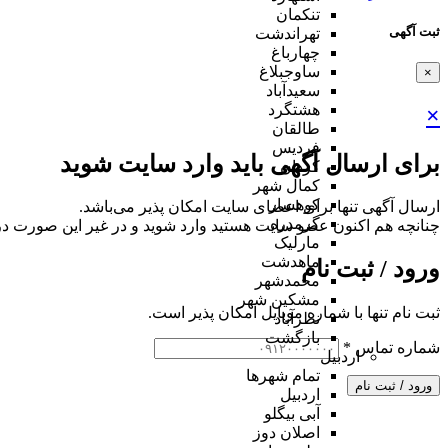
تنکمان
ثبت آگهی
تهراندشت
چهارباغ
ساوجبلاغ
×
سعیدآباد
هشتگرد
×
طالقان
فردیس
برای ارسال آگهی باید وارد سایت شوید
کردان
کمال شهر
کوهسار
ارسال آگهی تنها برای اعضای سایت امکان پذیر می‌باشد.
گرمدره
چنانچه هم‌ اکنون عضو سایت هستید وارد شوید و در غیر این صورت در
مارلیک
ماهدشت
ورود / ثبت نام
محمدشهر
مشکین شهر
ثبت نام تنها با شماره موبایل امکان پذیر است.
نظرآباد
بازگشت
شماره تماس
*
اردبیل
تمام شهر‌ها
ورود / ثبت نام
اردبیل
آبی بیگلو
اصلان دوز