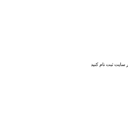
 سایت ثبت نام کنید