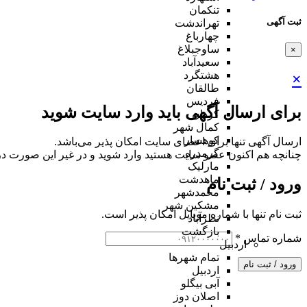
تنکمان
ثبت آگهی
تهراندشت
چهارباغ
ساوجبلاغ
×
سعیدآباد
هشتگرد
×
طالقان
فردیس
برای ارسال آگهی باید وارد سایت شوید
کردان
کمال شهر
کوهسار
ارسال آگهی تنها برای اعضای سایت امکان پذیر می‌باشد.
گرمدره
چنانچه هم‌ اکنون عضو سایت هستید وارد شوید و در غیر این صورت در
مارلیک
ماهدشت
ورود / ثبت نام
محمدشهر
مشکین شهر
ثبت نام تنها با شماره موبایل امکان پذیر است.
نظرآباد
بازگشت
شماره تماس
*
اردبیل
تمام شهر‌ها
ورود / ثبت نام
اردبیل
آبی بیگلو
اصلان دوز