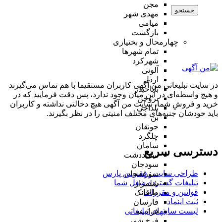
مجن
جستجو
مهدی شهر
میامی
بازگشت
چهارمحال و بختیاری
تمام شهر‌ها
شهرکرد
آلونی
اردل
در سایت تبلیغاتی من آگهی کاربران مستقیما با هم تماس می‌گیرند
باباحیدر
و هیچ واسطه‌ای در این میان وجود ندارد، پس دقت فرمایید که در
بروجن
خرید و فروشِ شما، سایت من آگهی هیچ دخالتی نداشته و کاربران
بلداجی
باید خودشان جنبه‌های مختلف امنیتی را در نظر بگیرند.
بن
جونقان
چلگرد
سامان
دسترسی سریع
سفیددشت
سودجان
طراحی سایت :‌ ققنوس پارس
سورشجان
تبلیغات گسترده شغل شما
شلمزار
قوانین و مقررات
طاقانک
ثبت اینماد
فارسان
لیست سایتهای تبلیغاتی
فرادبنه
فرخ شهر