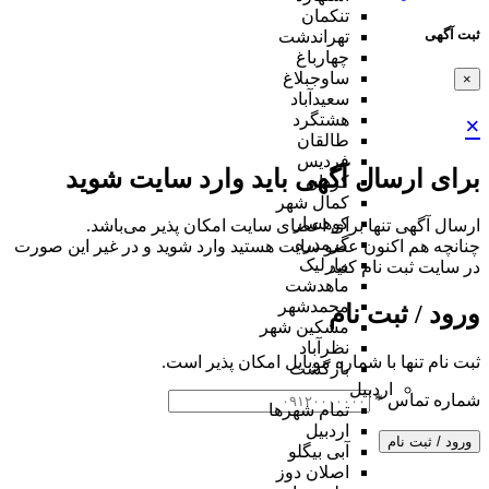
تنکمان
ثبت آگهی
تهراندشت
چهارباغ
ساوجبلاغ
×
سعیدآباد
هشتگرد
×
طالقان
فردیس
برای ارسال آگهی باید وارد سایت شوید
کردان
کمال شهر
کوهسار
ارسال آگهی تنها برای اعضای سایت امکان پذیر می‌باشد.
گرمدره
چنانچه هم‌ اکنون عضو سایت هستید وارد شوید و در غیر این صورت
مارلیک
در سایت ثبت نام کنید
ماهدشت
محمدشهر
ورود / ثبت نام
مشکین شهر
نظرآباد
ثبت نام تنها با شماره موبایل امکان پذیر است.
بازگشت
اردبیل
شماره تماس
*
تمام شهر‌ها
اردبیل
ورود / ثبت نام
آبی بیگلو
اصلان دوز