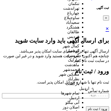
تنکمان
ثبت آگهی
تهراندشت
چهارباغ
ساوجبلاغ
×
سعیدآباد
هشتگرد
×
طالقان
فردیس
برای ارسال آگهی باید وارد سایت شوید
کردان
کمال شهر
کوهسار
ارسال آگهی تنها برای اعضای سایت امکان پذیر می‌باشد.
گرمدره
چنانچه هم‌ اکنون عضو سایت هستید وارد شوید و در غیر این صورت
مارلیک
در سایت ثبت نام کنید
ماهدشت
محمدشهر
ورود / ثبت نام
مشکین شهر
نظرآباد
ثبت نام تنها با شماره موبایل امکان پذیر است.
بازگشت
اردبیل
شماره تماس
*
تمام شهر‌ها
اردبیل
آبی بیگلو
اصلان دوز
ورود / ثبت نام