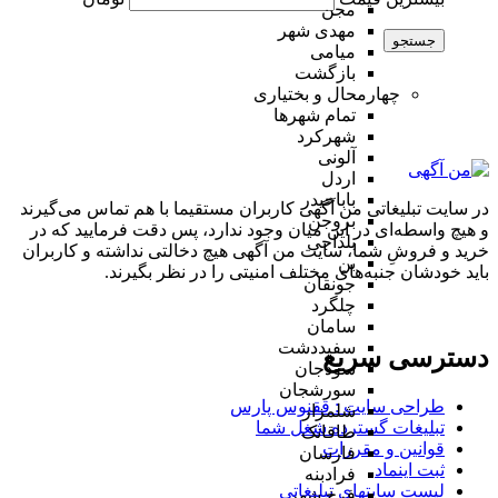
مجن
مهدی شهر
جستجو
میامی
بازگشت
چهارمحال و بختیاری
تمام شهر‌ها
شهرکرد
آلونی
اردل
باباحیدر
در سایت تبلیغاتی من آگهی کاربران مستقیما با هم تماس می‌گیرند
بروجن
و هیچ واسطه‌ای در این میان وجود ندارد، پس دقت فرمایید که در
بلداجی
خرید و فروشِ شما، سایت من آگهی هیچ دخالتی نداشته و کاربران
بن
باید خودشان جنبه‌های مختلف امنیتی را در نظر بگیرند.
جونقان
چلگرد
سامان
سفیددشت
دسترسی سریع
سودجان
سورشجان
طراحی سایت :‌ ققنوس پارس
شلمزار
تبلیغات گسترده شغل شما
طاقانک
قوانین و مقررات
فارسان
ثبت اینماد
فرادبنه
لیست سایتهای تبلیغاتی
فرخ شهر