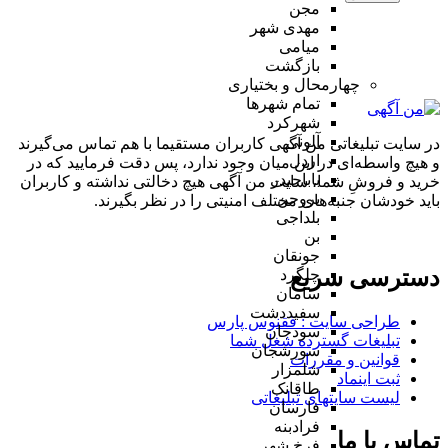
مجن
مهدی شهر
میامی
بازگشت
چهارمحال و بختیاری
تمام شهر‌ها
شهرکرد
آلونی
در سایت تبلیغاتی من آگهی کاربران مستقیما با هم تماس می‌گیرند
اردل
و هیچ واسطه‌ای در این میان وجود ندارد، پس دقت فرمایید که در
باباحیدر
خرید و فروشِ شما، سایت من آگهی هیچ دخالتی نداشته و کاربران
بروجن
باید خودشان جنبه‌های مختلف امنیتی را در نظر بگیرند.
بلداجی
بن
جونقان
دسترسی سریع
چلگرد
سامان
سفیددشت
طراحی سایت :‌ ققنوس پارس
سودجان
تبلیغات گسترده شغل شما
سورشجان
قوانین و مقررات
شلمزار
ثبت اینماد
طاقانک
لیست سایتهای تبلیغاتی
فارسان
فرادبنه
تماس با ما
فرخ شهر