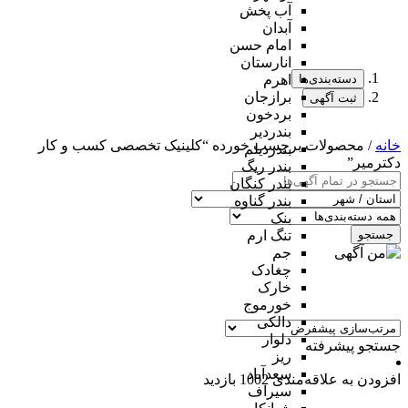
آب پخش
آبدان
امام حسن
انارستان
دسته‌بندی‌ها
اهرم
برازجان
ثبت آگهی
بردخون
بندردیر
خانه
/ محصولات برچسب خورده “کلینیک تخصصی کسب و کار
بندردیلم
دکترمیر”
بندر ریگ
بندر کنگان
بندر گناوه
بنک
جستجو
تنگ ارم
جم
چغادک
خارک
خورموج
دالکی
دلوار
جستجو پیشرفته
ریز
سعدآباد
افزودن به علاقه‌مندی
1002 بازدید
سیراف