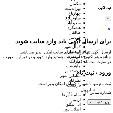
تنکمان
ثبت آگهی
تهراندشت
چهارباغ
ساوجبلاغ
×
سعیدآباد
هشتگرد
×
طالقان
فردیس
برای ارسال آگهی باید وارد سایت شوید
کردان
کمال شهر
کوهسار
ارسال آگهی تنها برای اعضای سایت امکان پذیر می‌باشد.
گرمدره
چنانچه هم‌ اکنون عضو سایت هستید وارد شوید و در غیر این صورت
مارلیک
در سایت ثبت نام کنید
ماهدشت
محمدشهر
ورود / ثبت نام
مشکین شهر
نظرآباد
ثبت نام تنها با شماره موبایل امکان پذیر است.
بازگشت
اردبیل
شماره تماس
*
تمام شهر‌ها
اردبیل
ورود / ثبت نام
آبی بیگلو
اصلان دوز