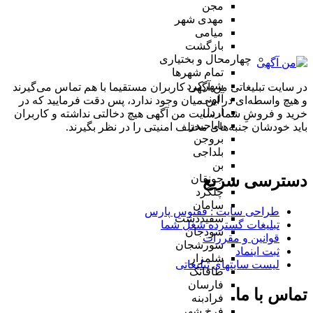
مجن
مهدی شهر
میامی
بازگشت
چهارمحال و بختیاری
تمام شهر‌ها
شهرکرد
در سایت تبلیغاتی من آگهی کاربران مستقیما با هم تماس می‌گیرند
آلونی
و هیچ واسطه‌ای در این میان وجود ندارد، پس دقت فرمایید که در
اردل
خرید و فروشِ شما، سایت من آگهی هیچ دخالتی نداشته و کاربران
باباحیدر
باید خودشان جنبه‌های مختلف امنیتی را در نظر بگیرند.
بروجن
بلداجی
بن
دسترسی سریع
جونقان
چلگرد
سامان
طراحی سایت :‌ ققنوس پارس
سفیددشت
تبلیغات گسترده شغل شما
سودجان
قوانین و مقررات
سورشجان
ثبت اینماد
شلمزار
لیست سایتهای تبلیغاتی
طاقانک
فارسان
تماس با ما
فرادبنه
فرخ شهر