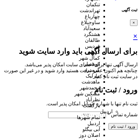
تنکمان
ثبت آگهی
تهراندشت
چهارباغ
ساوجبلاغ
×
سعیدآباد
هشتگرد
×
طالقان
فردیس
برای ارسال آگهی باید وارد سایت شوید
کردان
کمال شهر
کوهسار
ارسال آگهی تنها برای اعضای سایت امکان پذیر می‌باشد.
گرمدره
چنانچه هم‌ اکنون عضو سایت هستید وارد شوید و در غیر این صورت
مارلیک
در سایت ثبت نام کنید
ماهدشت
محمدشهر
ورود / ثبت نام
مشکین شهر
نظرآباد
ثبت نام تنها با شماره موبایل امکان پذیر است.
بازگشت
اردبیل
شماره تماس
*
تمام شهر‌ها
اردبیل
ورود / ثبت نام
آبی بیگلو
اصلان دوز