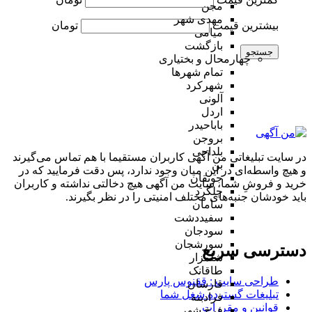
مجن
مهدی شهر
بیشترین قیمت
تومان
میامی
بازگشت
جستجو
چهارمحال و بختیاری
تمام شهر‌ها
شهرکرد
آلونی
اردل
باباحیدر
بروجن
بلداجی
در سایت تبلیغاتی من آگهی کاربران مستقیما با هم تماس می‌گیرند
بن
و هیچ واسطه‌ای در این میان وجود ندارد، پس دقت فرمایید که در
جونقان
خرید و فروشِ شما، سایت من آگهی هیچ دخالتی نداشته و کاربران
چلگرد
باید خودشان جنبه‌های مختلف امنیتی را در نظر بگیرند.
سامان
سفیددشت
سودجان
سورشجان
دسترسی سریع
شلمزار
طاقانک
طراحی سایت :‌ ققنوس پارس
فارسان
تبلیغات گسترده شغل شما
فرادبنه
قوانین و مقررات
فرخ شهر