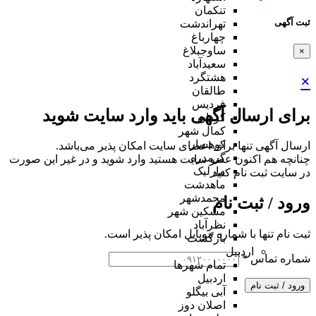
تنکمان
ثبت آگهی
تهراندشت
چهارباغ
ساوجبلاغ
×
سعیدآباد
هشتگرد
×
طالقان
فردیس
برای ارسال آگهی باید وارد سایت شوید
کردان
کمال شهر
کوهسار
ارسال آگهی تنها برای اعضای سایت امکان پذیر می‌باشد.
گرمدره
چنانچه هم‌ اکنون عضو سایت هستید وارد شوید و در غیر این صورت
مارلیک
در سایت ثبت نام کنید
ماهدشت
محمدشهر
ورود / ثبت نام
مشکین شهر
نظرآباد
ثبت نام تنها با شماره موبایل امکان پذیر است.
بازگشت
اردبیل
شماره تماس
*
تمام شهر‌ها
اردبیل
ورود / ثبت نام
آبی بیگلو
اصلان دوز