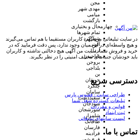
مجن
مهدی شهر
میامی
بازگشت
چهارمحال و بختیاری
تمام شهر‌ها
شهرکرد
در سایت تبلیغاتی من آگهی کاربران مستقیما با هم تماس می‌گیرند
آلونی
و هیچ واسطه‌ای در این میان وجود ندارد، پس دقت فرمایید که در
اردل
خرید و فروشِ شما، سایت من آگهی هیچ دخالتی نداشته و کاربران
باباحیدر
باید خودشان جنبه‌های مختلف امنیتی را در نظر بگیرند.
بروجن
بلداجی
بن
دسترسی سریع
جونقان
چلگرد
سامان
طراحی سایت :‌ ققنوس پارس
سفیددشت
تبلیغات گسترده شغل شما
سودجان
قوانین و مقررات
سورشجان
ثبت اینماد
شلمزار
لیست سایتهای تبلیغاتی
طاقانک
فارسان
تماس با ما
فرادبنه
فرخ شهر