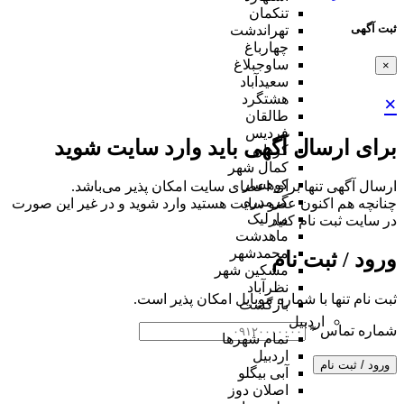
تنکمان
ثبت آگهی
تهراندشت
چهارباغ
ساوجبلاغ
×
سعیدآباد
هشتگرد
×
طالقان
فردیس
برای ارسال آگهی باید وارد سایت شوید
کردان
کمال شهر
کوهسار
ارسال آگهی تنها برای اعضای سایت امکان پذیر می‌باشد.
گرمدره
چنانچه هم‌ اکنون عضو سایت هستید وارد شوید و در غیر این صورت
مارلیک
در سایت ثبت نام کنید
ماهدشت
محمدشهر
ورود / ثبت نام
مشکین شهر
نظرآباد
ثبت نام تنها با شماره موبایل امکان پذیر است.
بازگشت
اردبیل
شماره تماس
*
تمام شهر‌ها
اردبیل
ورود / ثبت نام
آبی بیگلو
اصلان دوز