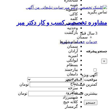
شبانکاره
شنبه
عسلویه
تماس بگیرید
کاکی
کلمه
مشاوره تخصصی کسب و کار دکتر میر
نخل تقی
وحدتیه
بازگشت
3 سال قبل
سمنان
خدمات
خدمات مشاوره
تمام شهر‌ها
سمنان
آرادان
جستجو پیشرفته
امیریه
ایوانکی
×
بسطام
بیارجمند
دامغان
آگهی ویژه
درجزین
موقعیت
دیباج
کمترین قیمت
تومان
سرخه
شاهرود
بیشترین قیمت
تومان
شهمیرزاد
کلاته خیج
جستجو
گرمسار