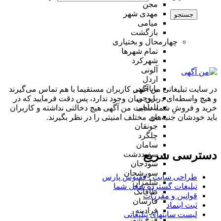
مجن
مهدی شهر
جستجو
میامی
بازگشت
چهارمحال و بختیاری
تمام شهر‌ها
شهرکرد
آلونی
اردل
باباحیدر
در سایت تبلیغاتی من آگهی کاربران مستقیما با هم تماس می‌گیرند
بروجن
و هیچ واسطه‌ای در این میان وجود ندارد، پس دقت فرمایید که در
بلداجی
خرید و فروشِ شما، سایت من آگهی هیچ دخالتی نداشته و کاربران
بن
باید خودشان جنبه‌های مختلف امنیتی را در نظر بگیرند.
جونقان
چلگرد
سامان
دسترسی سریع
سفیددشت
سودجان
سورشجان
طراحی سایت :‌ ققنوس پارس
شلمزار
تبلیغات گسترده شغل شما
طاقانک
قوانین و مقررات
فارسان
ثبت اینماد
فرادبنه
لیست سایتهای تبلیغاتی
فرخ شهر