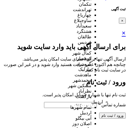
تنکمان
ثبت آگهی
تهراندشت
چهارباغ
ساوجبلاغ
×
سعیدآباد
هشتگرد
×
طالقان
فردیس
برای ارسال آگهی باید وارد سایت شوید
کردان
کمال شهر
کوهسار
ارسال آگهی تنها برای اعضای سایت امکان پذیر می‌باشد.
گرمدره
چنانچه هم‌ اکنون عضو سایت هستید وارد شوید و در غیر این صورت
مارلیک
در سایت ثبت نام کنید
ماهدشت
محمدشهر
ورود / ثبت نام
مشکین شهر
نظرآباد
ثبت نام تنها با شماره موبایل امکان پذیر است.
بازگشت
اردبیل
شماره تماس
*
تمام شهر‌ها
اردبیل
ورود / ثبت نام
آبی بیگلو
اصلان دوز