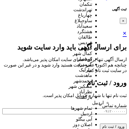
تنکمان
ثبت آگهی
تهراندشت
چهارباغ
ساوجبلاغ
×
سعیدآباد
هشتگرد
×
طالقان
فردیس
برای ارسال آگهی باید وارد سایت شوید
کردان
کمال شهر
کوهسار
ارسال آگهی تنها برای اعضای سایت امکان پذیر می‌باشد.
گرمدره
چنانچه هم‌ اکنون عضو سایت هستید وارد شوید و در غیر این صورت
مارلیک
در سایت ثبت نام کنید
ماهدشت
محمدشهر
ورود / ثبت نام
مشکین شهر
نظرآباد
ثبت نام تنها با شماره موبایل امکان پذیر است.
بازگشت
اردبیل
شماره تماس
*
تمام شهر‌ها
اردبیل
آبی بیگلو
اصلان دوز
ورود / ثبت نام