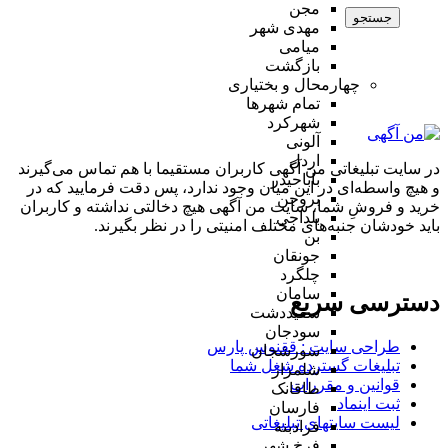
مجن
جستجو
مهدی شهر
میامی
بازگشت
چهارمحال و بختیاری
تمام شهر‌ها
شهرکرد
آلونی
اردل
در سایت تبلیغاتی من آگهی کاربران مستقیما با هم تماس می‌گیرند
باباحیدر
و هیچ واسطه‌ای در این میان وجود ندارد، پس دقت فرمایید که در
بروجن
خرید و فروشِ شما، سایت من آگهی هیچ دخالتی نداشته و کاربران
بلداجی
باید خودشان جنبه‌های مختلف امنیتی را در نظر بگیرند.
بن
جونقان
چلگرد
سامان
دسترسی سریع
سفیددشت
سودجان
طراحی سایت :‌ ققنوس پارس
سورشجان
تبلیغات گسترده شغل شما
شلمزار
قوانین و مقررات
طاقانک
ثبت اینماد
فارسان
لیست سایتهای تبلیغاتی
فرادبنه
فرخ شهر