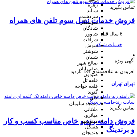
زهره
تماس بگیرید
سالند
سردشت
فروش خدمات نسل سوم تلفن های همراه
سوسنگرد
شادگان
6 سال قبل
شاوور
شرافت
خدمات شبکه
شوش
شوشتر
شیبان
آگهی ویژه
صالح شهر
صفی آباد
افزودن به علاقه‌مندی
183 بازدید
صیدون
قلعه تل
تهران
تهران
قلعه خواجه
گتوند
لالی
مسجد سلیمان
تماس بگیرید
ملاثانی
میانرود
فروش دامنه رند و خاص مناسب کسب و کار
مینوشهر
هفتگل
و برندینگ
هندیجان