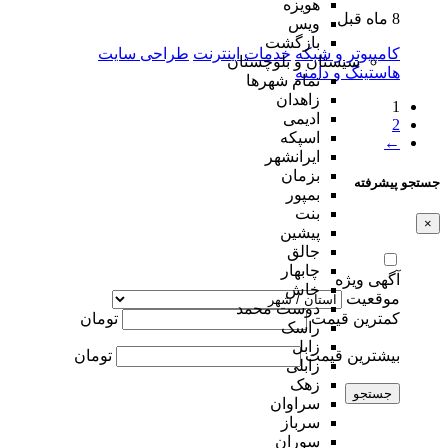
هویزه
8 ماه قبل
ویس
بازگشت
کامپیوتر و شبکه
خدمات اینترنت
طراحی سایت
سیستان و بلوچستان
هاستینگ و دامنه
تمام شهر‌ها
زاهدان
1
ادیمی
2
اسپکه
←
ایرانشهر
بزمان
جستجو پیشرفته
بمپور
بنت
×
پیشین
جالق
چابهار
آگهی ویژه
خاش
موقعیت
دوست محمد
کمترین قیمت
تومان
راسک
زابل
بیشترین قیمت
تومان
زابلی
زهک
جستجو
سراوان
سرباز
سوران