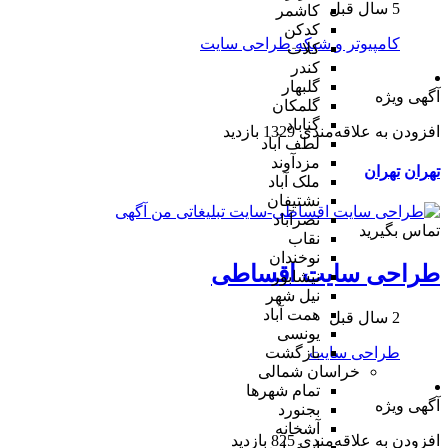
5 سال قبل
کاشمر
کدکن
کامپیوتر و شبکه
طراحی سایت
کلات
کندر
گلبهار
آگهی ویژه
گلمکان
گناباد
افزودن به علاقه‌مندی
1329 بازدید
لطف آباد
مزدآوند
تهران
تهران
ملک آباد
نشتیفان
نصرآباد
تماس بگیرید
نقاب
نوخندان
طراحی سایت اقساطی
نیشابور
نیل شهر
همت آباد
2 سال قبل
یونسی
طراحی سایت
بازگشت
خراسان شمالی
تمام شهر‌ها
آگهی ویژه
بجنورد
آشخانه
افزودن به علاقه‌مندی
825 بازدید
اسفراین