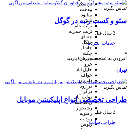
بردسکن
تماس بگیرید
بیدخت
بینالود
سئو و کسب رتبه در گوگل
تایباد
تربت جام
تربت حیدریه
2 سال قبل
جغتای
جنگل
خدمات اینترنت
چاشلو
چکنه
افزودن به علاقه‌مندی
685 بازدید
چناران
خرو
خلیل آباد
تهران
خواف
داورزن
در رود
تماس بگیرید
درگز
دولت آباد
طراحی تخصصی انواع اپلیکیشن موبایل
رباط سنگ
رشتخوار
2 سال قبل
رضویه
روداب
طراحی سایت
ریوش