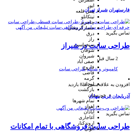
ایور
فارس
تهران
شیراز
تهران
پیش قلعه
تیتکانلو
جاجرم
حصارگرمخان
تماس بگیرید
درق
راز
طراحی سایت در شیراز
سنخواست
شوقان
شیروان
2 سال قبل
صفی آباد
فاروج
کامپیوتر و شبکه
طراحی سایت
قاضی
گرمه
لوجلی
افزودن به علاقه‌مندی
831 بازدید
بازگشت
خوزستان
آذربایجان غربی
مهاباد
تمام شهر‌ها
اهواز
آبادان
تماس بگیرید
آغاجاری
اروندکنار
طراحی سایت فروشگاهی با تمام امکانات
الوان