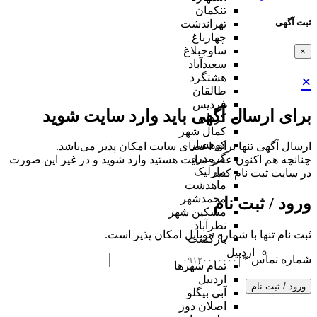
تنکمان
ثبت آگهی
تهراندشت
چهارباغ
ساوجبلاغ
×
سعیدآباد
هشتگرد
×
طالقان
فردیس
برای ارسال آگهی باید وارد سایت شوید
کردان
کمال شهر
کوهسار
ارسال آگهی تنها برای اعضای سایت امکان پذیر می‌باشد.
گرمدره
چنانچه هم‌ اکنون عضو سایت هستید وارد شوید و در غیر این صورت
مارلیک
در سایت ثبت نام کنید
ماهدشت
محمدشهر
ورود / ثبت نام
مشکین شهر
نظرآباد
ثبت نام تنها با شماره موبایل امکان پذیر است.
بازگشت
اردبیل
شماره تماس
*
تمام شهر‌ها
اردبیل
ورود / ثبت نام
آبی بیگلو
اصلان دوز