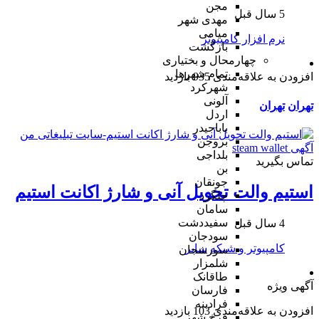
مجن
5 سال قبل
مهدی شهر
میامی
نرم افزار کامپیوتر
بازگشت
چهارمحال و بختیاری
تمام شهر‌ها
افزودن به علاقه‌مندی
935 بازدید
شهرکرد
آلونی
تهران
تهران
اردل
باباحیدر
بروجن
بلداجی
تماس بگیرید
بن
جونقان
استیم والت تحویل آنی و شارژ اکانت استیم
چلگرد
سامان
سفیددشت
4 سال قبل
سودجان
کامپیوتر و شبکه
سایر
سورشجان
شلمزار
طاقانک
آگهی ویژه
فارسان
فرادبنه
افزودن به علاقه‌مندی
103 بازدید
فرخ شهر