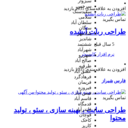
سبزوار
سرخس
افزودن به علاقه‌مندی
1031 بازدید
سفیدسنگ
سلامی
تماس بگیرید
سلطان آباد
سنگان
طراحی ربات آبشده
شادمهر
شاندیز
5 سال قبل
ششتمد
شهرآباد
نرم افزار کامپیوتر
شهرزو
صالح آباد
طرقبه
افزودن به علاقه‌مندی
1035 بازدید
عشق آباد
فرهادگرد
فارس
شیراز
فریمان
فیروزه
فیض آباد
تماس بگیرید
قاسم آباد
قدمگاه
طراحی سایت ، بهینه سازی ، سئو ، تولید
قلندرآباد
قوچان
محتوا
کاخک
کاریز