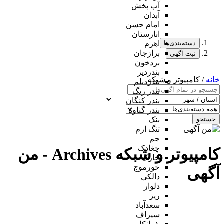
آب پخش
آبدان
امام حسن
انارستان
دسته‌بندی‌ها
اهرم
برازجان
ثبت آگهی
بردخون
بندردیر
خانه
/ کامپیوتر و شبکه
بندردیلم
بندر ریگ
بندر کنگان
بندر گناوه
جستجو
بنک
تنگ ارم
جم
چغادک
کامپیوتر و شبکه Archives - من
خارک
خورموج
آگهی
دالکی
دلوار
ریز
سعدآباد
سیراف