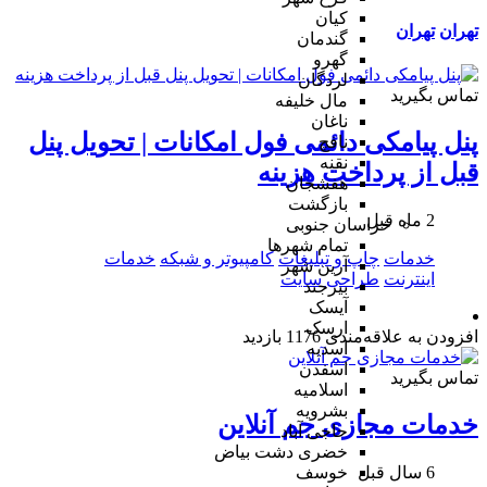
کیان
تهران
تهران
گندمان
گهرو
لردگان
تماس بگیرید
مال خلیفه
ناغان
پنل پیامکی دائمی فول امکانات | تحویل پنل
نافچ
نقنه
قبل از پرداخت هزینه
هفشجان
بازگشت
2 ماه قبل
خراسان جنوبی
تمام شهر‌ها
خدمات
چاپ و تبلیغات
کامپیوتر و شبکه
خدمات
آرین شهر
اینترنت
طراحی سایت
بیرجند
آیسک
ارسک
افزودن به علاقه‌مندی
1176 بازدید
اسدیه
اسفدن
تماس بگیرید
اسلامیه
بشرویه
خدمات مجازی جم آنلاین
حاجی آباد
خضری دشت بیاض
6 سال قبل
خوسف