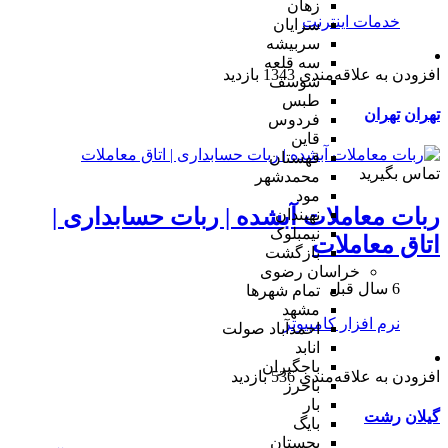
زهان
خدمات اینترنت
سرایان
سربیشه
سه قلعه
افزودن به علاقه‌مندی
1343 بازدید
شوسف
طبس
تهران
تهران
فردوس
قاین
قهستان
تماس بگیرید
محمدشهر
مود
ربات معاملات آبشده | ربات حسابداری |
نهبندان
نیمبلوک
اتاق معاملات
بازگشت
خراسان رضوی
6 سال قبل
تمام شهر‌ها
مشهد
نرم افزار کامپیوتر
احمدآباد صولت
انابد
باجگیران
افزودن به علاقه‌مندی
536 بازدید
باخرز
بار
گیلان
رشت
بایگ
بجستان